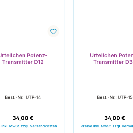
Urteilchen Potenz-
Urteilchen Pote
Transmitter D12
Transmitter D
Best.-Nr.:
UTP-14
Best.-Nr.:
UTP-15
Regulärer Preis:
Regulärer P
34,00 €
34,00 €
 inkl. MwSt. zzgl. Versandkosten
Preise inkl. MwSt. zzgl. Vers