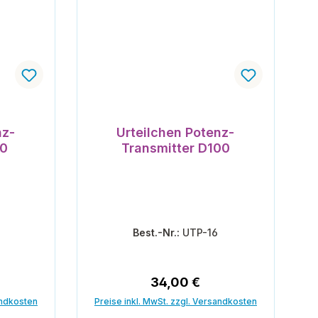
nz-
Urteilchen Potenz-
30
Transmitter D100
Best.-Nr.:
UTP-16
reis:
Regulärer Preis:
34,00 €
andkosten
Preise inkl. MwSt. zzgl. Versandkosten