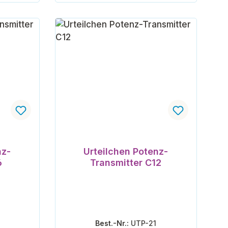
orb
In den Warenkorb
nz-
Urteilchen Potenz-
6
Transmitter C12
Best.-Nr.:
UTP-21