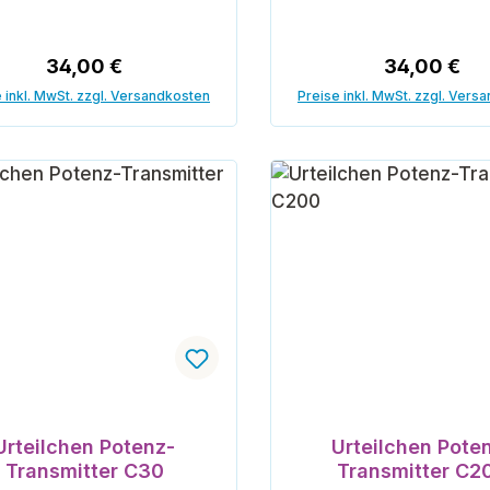
Regulärer Preis:
Regulärer P
34,00 €
34,00 €
 inkl. MwSt. zzgl. Versandkosten
Preise inkl. MwSt. zzgl. Vers
In den Warenkorb
In den Warenk
Urteilchen Potenz-
Urteilchen Pote
Transmitter C30
Transmitter C2