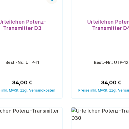
Urteilchen Potenz-
Urteilchen Pote
Transmitter D3
Transmitter D
Best.-Nr.:
UTP-11
Best.-Nr.:
UTP-12
Regulärer Preis:
Regulärer P
34,00 €
34,00 €
 inkl. MwSt. zzgl. Versandkosten
Preise inkl. MwSt. zzgl. Vers
In den Warenkorb
In den Warenk