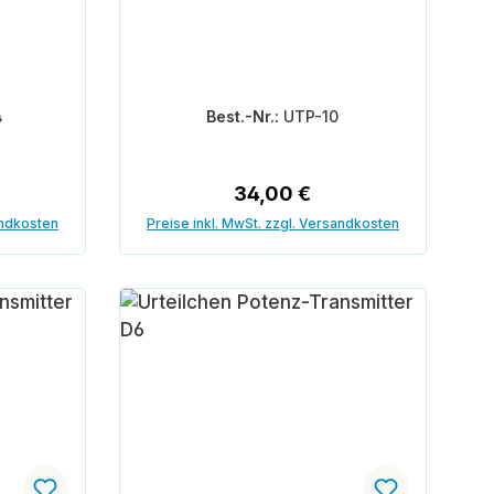
4
Best.-Nr.:
UTP-10
eis:
Regulärer Preis:
34,00 €
andkosten
Preise inkl. MwSt. zzgl. Versandkosten
orb
In den Warenkorb