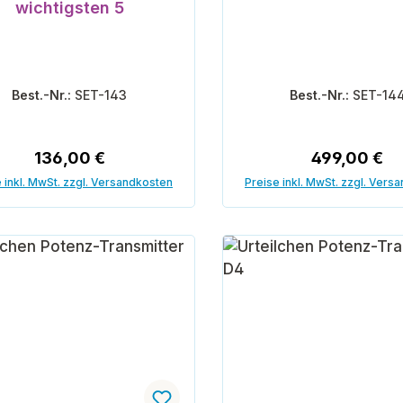
wichtigsten 5
Best.-Nr.:
SET-143
Best.-Nr.:
SET-14
Regulärer Preis:
Regulärer Pr
136,00 €
499,00 €
 inkl. MwSt. zzgl. Versandkosten
Preise inkl. MwSt. zzgl. Vers
In den Warenkorb
In den Warenk