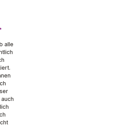
r
b alle
htlich
ch
iert.
nnen
ach
ser
t auch
lich
ach
ucht