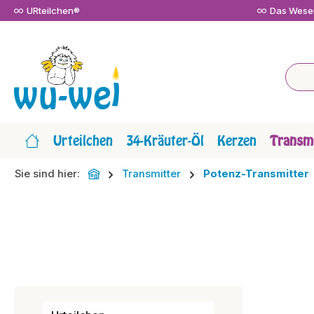
URteilchen®
Das Wesen
m Hauptinhalt springen
Zur Suche springen
Zur Hauptnavigation springen
Urteilchen
34-Kräuter-Öl
Kerzen
Transmi
Sie sind hier:
Transmitter
Potenz-Transmitter