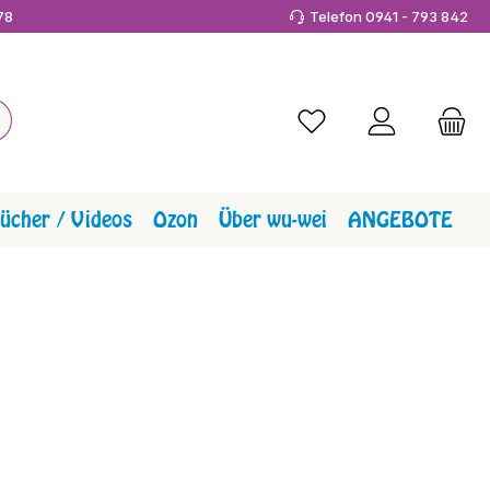
978
Telefon 0941 - 793 842
Du hast 0 Produkte a
ücher / Videos
Ozon
Über wu-wei
ANGEBOTE