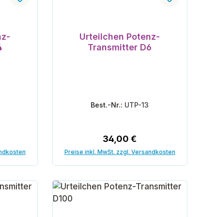
nz-
Urteilchen Potenz-
4
Transmitter D6
Best.-Nr.:
UTP-13
reis:
Regulärer Preis:
34,00 €
andkosten
Preise inkl. MwSt. zzgl. Versandkosten
orb
In den Warenkorb