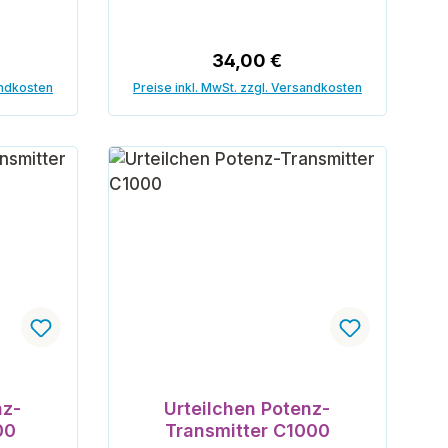
reis:
Regulärer Preis:
34,00 €
andkosten
Preise inkl. MwSt. zzgl. Versandkosten
orb
In den Warenkorb
nz-
Urteilchen Potenz-
00
Transmitter C1000