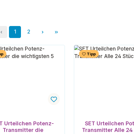
Seite
Seite
1
2
pp
Tipp
T Urteilchen Potenz-
SET Urteilchen Po
Transmitter die
Transmitter Alle 24