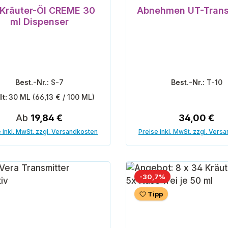
Kräuter-Öl CREME 30
Abnehmen UT-Trans
ml Dispenser
Best.-Nr.:
S-7
Best.-Nr.:
T-10
lt:
30 ML
(66,13 € / 100 ML)
Regulärer Preis:
Regulärer P
Ab
19,84 €
34,00 €
 inkl. MwSt. zzgl. Versandkosten
Preise inkl. MwSt. zzgl. Vers
In den Warenk
Rabatt
-30,7%
Tipp