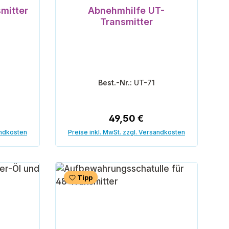
Durchschnittliche Bewertung von 5 vo
mitter
Abnehmhilfe UT-
Transmitter
Best.-Nr.:
UT-71
reis:
Regulärer Preis:
49,50 €
andkosten
Preise inkl. MwSt. zzgl. Versandkosten
orb
In den Warenkorb
Tipp