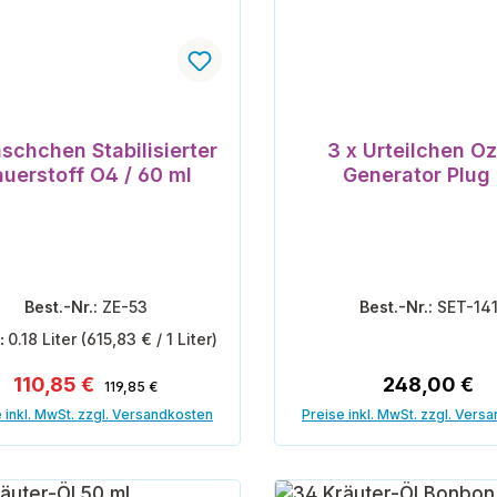
äschchen Stabilisierter
3 x Urteilchen O
auerstoff O4 / 60 ml
Generator Plug 
Best.-Nr.:
ZE-53
Best.-Nr.:
SET-14
t:
0.18 Liter
(615,83 € / 1 Liter)
Regulärer Preis:
Verkaufspreis:
Regulärer Pr
110,85 €
248,00 €
119,85 €
 inkl. MwSt. zzgl. Versandkosten
Preise inkl. MwSt. zzgl. Vers
In den Warenkorb
In den Warenk