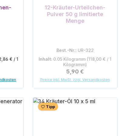
chen-
12-Kräuter-Urteilchen-
Pulver 50 g limitierte
Menge
Best.-Nr.:
UR-322
2,86 € / 1
Inhalt:
0.05 Kilogramm
(118,00 € / 1
Kilogramm)
is:
Regulärer Preis:
5,90 €
andkosten
Preise inkl. MwSt. zzgl. Versandkosten
Tipp