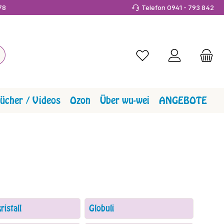
978
Telefon 0941 - 793 842
Du hast 0 Produkte a
ücher / Videos
Ozon
Über wu-wei
ANGEBOTE
ristall
Globuli