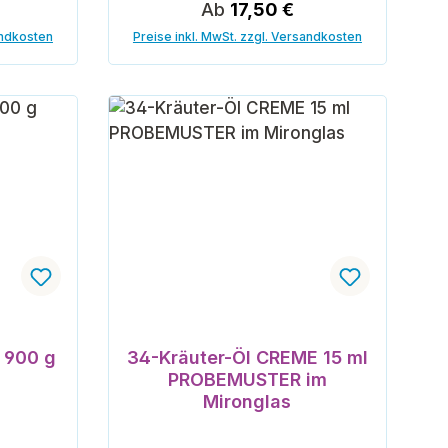
eis:
Regulärer Preis:
Ab
17,50 €
andkosten
Preise inkl. MwSt. zzgl. Versandkosten
ertung von 5 von 5 Sternen
 900 g
34-Kräuter-Öl CREME 15 ml
PROBEMUSTER im
Mironglas