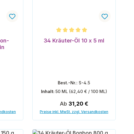
Durchschnittliche Bewertung von 5 vo
zon-
34 Kräuter-Öl 10 x 5 ml
in
1
Best.-Nr.:
S-4.5
Inhalt:
50 ML
(62,40 € / 100 ML)
eis:
Regulärer Preis:
Ab
31,20 €
andkosten
Preise inkl. MwSt. zzgl. Versandkosten
orb