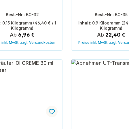
Best.-Nr.:
BO-32
Best.-Nr.:
BO-35
t:
0.15 Kilogramm
(46,40 € / 1
Inhalt:
0.9 Kilogramm
(24
Kilogramm)
Kilogramm)
Regulärer Preis:
Regulärer Pre
Ab
6,96 €
Ab
22,40 €
 inkl. MwSt. zzgl. Versandkosten
Preise inkl. MwSt. zzgl. Vers