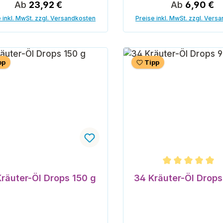
Regulärer Preis:
Regulärer Pr
Ab
23,92 €
Ab
6,90 €
 inkl. MwSt. zzgl. Versandkosten
Preise inkl. MwSt. zzgl. Vers
pp
Tipp
Durchschnittliche Bew
räuter-Öl Drops 150 g
34 Kräuter-Öl Drops