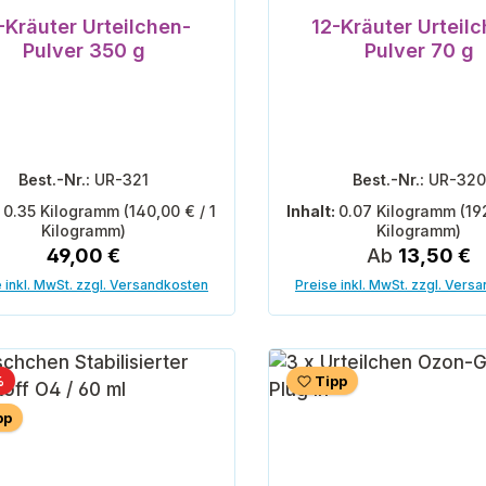
-Kräuter Urteilchen-
12-Kräuter Urteil
Pulver 350 g
Pulver 70 g
Best.-Nr.:
UR-321
Best.-Nr.:
UR-320
:
0.35 Kilogramm
(140,00 € / 1
Inhalt:
0.07 Kilogramm
(19
Kilogramm)
Kilogramm)
Regulärer Preis:
Regulärer Pre
49,00 €
Ab
13,50 €
 inkl. MwSt. zzgl. Versandkosten
Preise inkl. MwSt. zzgl. Vers
In den Warenkorb
Rabatt
%
Tipp
pp