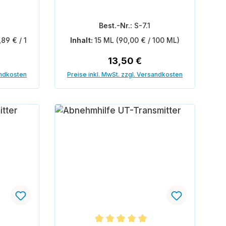
Best.-Nr.:
S-7.1
,89 € / 1
Inhalt:
15 ML
(90,00 € / 100 ML)
is:
Regulärer Preis:
13,50 €
andkosten
Preise inkl. MwSt. zzgl. Versandkosten
In den Warenkorb