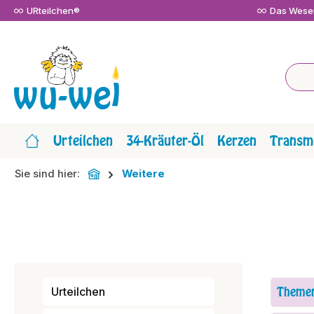
URteilchen®
Das Wesen
m Hauptinhalt springen
Zur Suche springen
Zur Hauptnavigation springen
Urteilchen
34-Kräuter-Öl
Kerzen
Transmi
Sie sind hier:
Weitere
Theme
Urteilchen