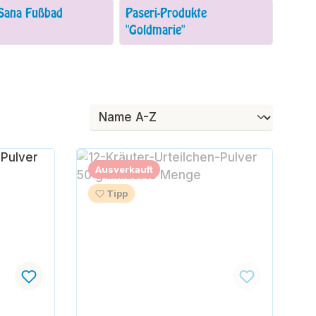
Sana Fußbad
Paseri-Produkte
"Goldmarie"
Ausverkauft
Tipp