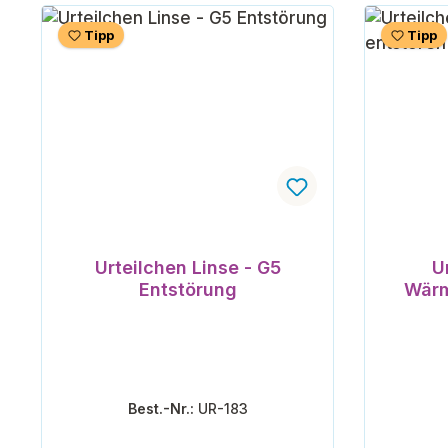
Tipp
Tipp
Urteilchen Linse - G5
U
Entstörung
Wärm
Best.-Nr.:
UR-183