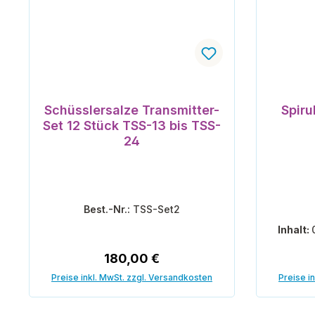
Schüsslersalze Transmitter-
Spiru
Set 12 Stück TSS-13 bis TSS-
24
Best.-Nr.:
TSS-Set2
Inhalt:
Regulärer Preis:
180,00 €
Preise inkl. MwSt. zzgl. Versandkosten
Preise i
In den Warenkorb