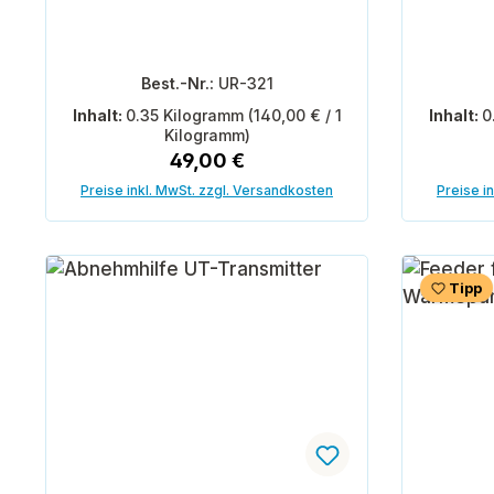
Best.-Nr.:
UR-321
Inhalt:
0.35 Kilogramm
(140,00 € / 1
Inhalt:
0
Kilogramm)
Regulärer Preis:
49,00 €
Preise inkl. MwSt. zzgl. Versandkosten
Preise i
In den Warenkorb
Tipp