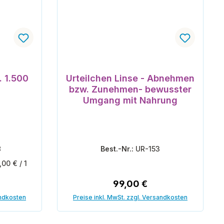
. 1.500
Urteilchen Linse - Abnehmen
bzw. Zunehmen- bewusster
Umgang mit Nahrung
8
Best.-Nr.:
UR-153
,00 € / 1
is:
Regulärer Preis:
99,00 €
andkosten
Preise inkl. MwSt. zzgl. Versandkosten
In den Warenkorb