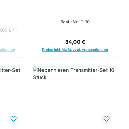
Best.-Nr.:
T-10
8,00 € / 1
Preis:
Regulärer Preis:
34,00 €
andkosten
Preise inkl. MwSt. zzgl. Versandkosten
In den Warenkorb