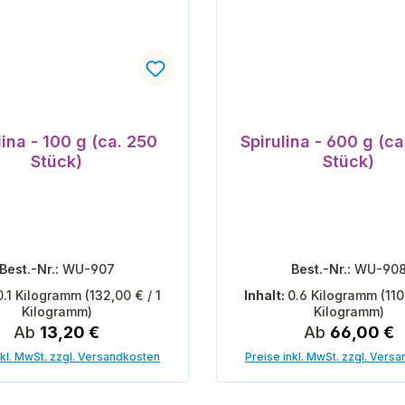
lina - 100 g (ca. 250
Spirulina - 600 g (ca
Stück)
Stück)
Best.-Nr.:
WU-907
Best.-Nr.:
WU-90
0.1 Kilogramm
(132,00 € / 1
Inhalt:
0.6 Kilogramm
(110
Kilogramm)
Kilogramm)
Regulärer Preis:
Regulärer Pre
Ab
13,20 €
Ab
66,00 €
nkl. MwSt. zzgl. Versandkosten
Preise inkl. MwSt. zzgl. Vers