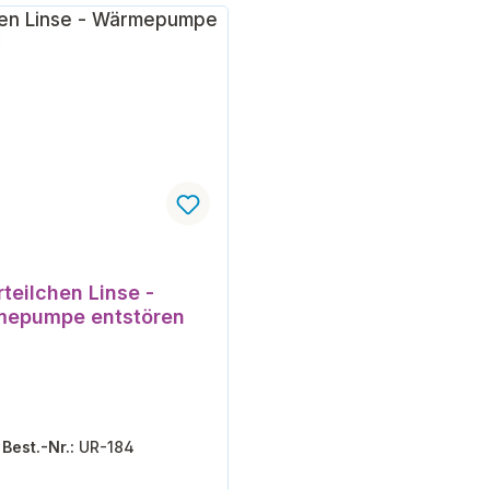
rteilchen Linse -
epumpe entstören
Best.-Nr.:
UR-184