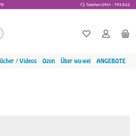
978
Telefon 0941 - 793 842
Du hast 0 Produkte a
ücher / Videos
Ozon
Über wu-wei
ANGEBOTE