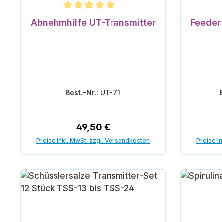
Durchschnittliche Bewertung von 5 von 5 Ster
Abnehmhilfe UT-Transmitter
Feeder 
Best.-Nr.:
UT-71
Regulärer Preis:
49,50 €
Preise inkl. MwSt. zzgl. Versandkosten
Preise i
In den Warenkorb