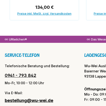
Regulärer Preis:
134,00 €
Preise inkl. MwSt. zzgl. Versandkosten
Preise i
In den Warenkorb
URteilchen®
Das Wesen
SERVICE-TELEFON
LADENGES
Wu-Wei Aus
Telefonische Beratung und Bestellung:
Baierner We
0941 - 793 842
93138 Lappe
Mo-Fr, 10:00 - 12:00 Uhr
Öffnungszei
Via E-Mail:
Mo - Do: 09:
Fr: 09:00 - 
bestellung@wu-wei.de