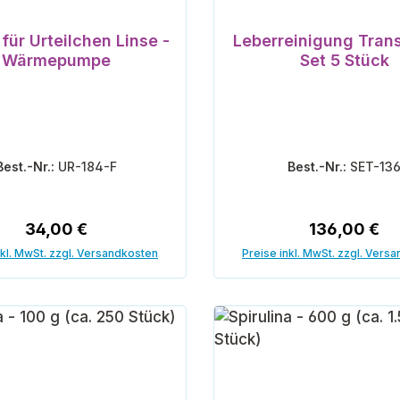
nen
für Urteilchen Linse -
Leberreinigung Trans
Wärmepumpe
Set 5 Stück
Best.-Nr.:
UR-184-F
Best.-Nr.:
SET-13
Regulärer Preis:
Regulärer Pr
34,00 €
136,00 €
nkl. MwSt. zzgl. Versandkosten
Preise inkl. MwSt. zzgl. Vers
In den Warenkorb
In den Warenk