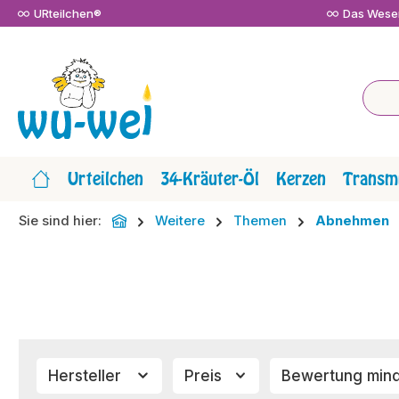
URteilchen®
Das Wesen
m Hauptinhalt springen
Zur Suche springen
Zur Hauptnavigation springen
Urteilchen
34-Kräuter-Öl
Kerzen
Transmi
Sie sind hier:
Weitere
Themen
Abnehmen
Hersteller
Preis
Bewertung min