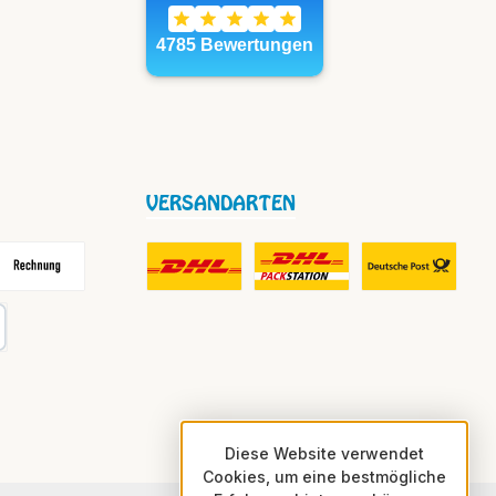
VERSANDARTEN
frei
echnung
DHL Fair Play Porto für Paket
DHL Paket in Europa Nicht-EU
DHL Nachnahme
karte
Diese Website verwendet
Cookies, um eine bestmögliche