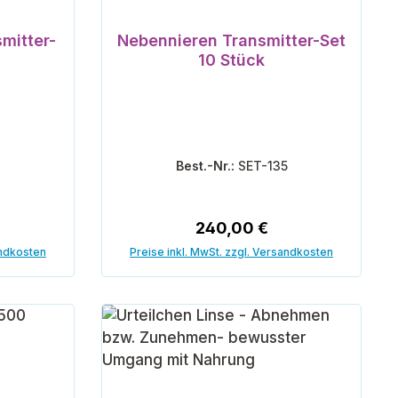
mitter-
Nebennieren Transmitter-Set
10 Stück
6
Best.-Nr.:
SET-135
eis:
Regulärer Preis:
240,00 €
andkosten
Preise inkl. MwSt. zzgl. Versandkosten
orb
In den Warenkorb