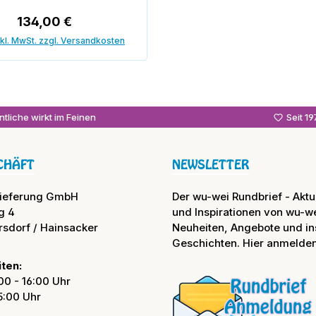
Regulärer Preis:
134,00 €
nkl. MwSt. zzgl. Versandkosten
In den Warenkorb
tliche wirkt im Feinen
Seit 1
CHÄFT
NEWSLETTER
lieferung GmbH
Der wu-wei Rundbrief - Aktue
g 4
und Inspirationen von wu-we
rsdorf / Hainsacker
Neuheiten, Angebote und in
Geschichten. Hier anmelden
ten:
00 - 16:00 Uhr
15:00 Uhr