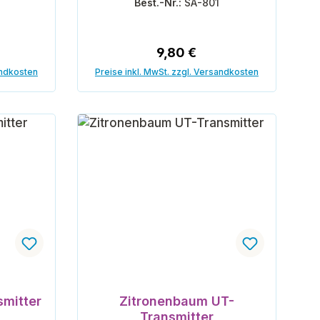
Best.-Nr.:
SA-801
reis:
Regulärer Preis:
9,80 €
andkosten
Preise inkl. MwSt. zzgl. Versandkosten
orb
In den Warenkorb
smitter
Zitronenbaum UT-
Transmitter