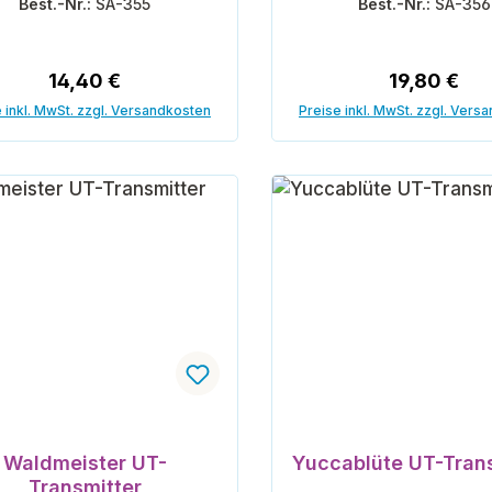
Best.-Nr.:
SA-355
Best.-Nr.:
SA-356
Regulärer Preis:
Regulärer P
14,40 €
19,80 €
 inkl. MwSt. zzgl. Versandkosten
Preise inkl. MwSt. zzgl. Vers
In den Warenkorb
In den Warenk
Waldmeister UT-
Yuccablüte UT-Tran
Transmitter