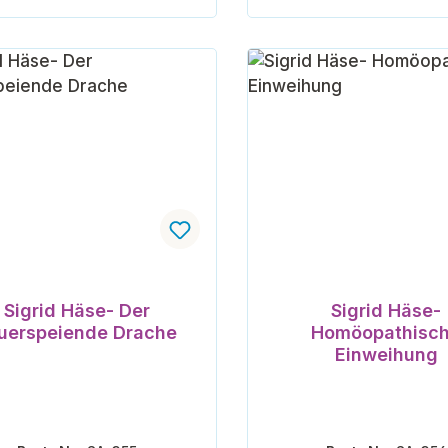
In den Warenkorb
In den Warenk
Sigrid Häse- Der
Sigrid Häse-
uerspeiende Drache
Homöopathisc
Einweihung