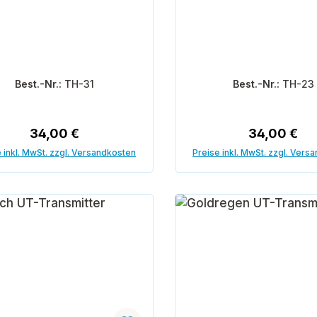
Best.-Nr.:
TH-31
Best.-Nr.:
TH-23
Regulärer Preis:
Regulärer P
34,00 €
34,00 €
 inkl. MwSt. zzgl. Versandkosten
Preise inkl. MwSt. zzgl. Vers
In den Warenkorb
In den Warenk