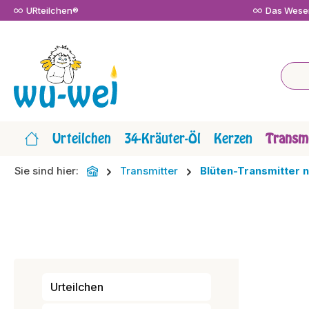
URteilchen®
Das Wesen
m Hauptinhalt springen
Zur Suche springen
Zur Hauptnavigation springen
Urteilchen
34-Kräuter-Öl
Kerzen
Transmi
Sie sind hier:
Transmitter
Blüten-Transmitter 
Urteilchen