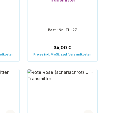
Best.-Nr.:
TH-27
reis:
Regulärer Preis:
34,00 €
andkosten
Preise inkl. MwSt. zzgl. Versandkosten
orb
In den Warenkorb