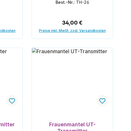
Best.-Nr.:
TH-26
eis:
Regulärer Preis:
34,00 €
andkosten
Preise inkl. MwSt. zzgl. Versandkosten
orb
In den Warenkorb
mitter
Frauenmantel UT-
Transmitter