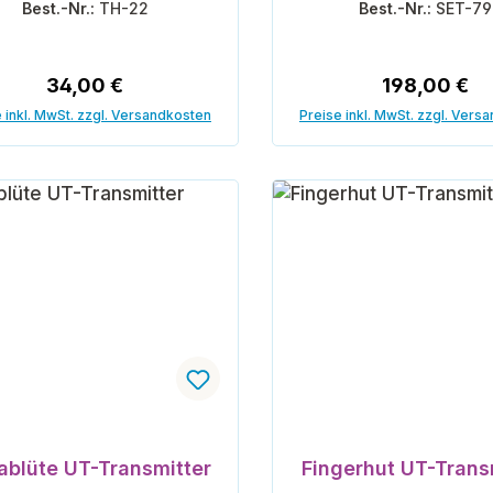
Best.-Nr.:
TH-22
Best.-Nr.:
SET-79
Regulärer Preis:
Regulärer Pr
34,00 €
198,00 €
 inkl. MwSt. zzgl. Versandkosten
Preise inkl. MwSt. zzgl. Vers
In den Warenkorb
In den Warenk
ablüte UT-Transmitter
Fingerhut UT-Trans