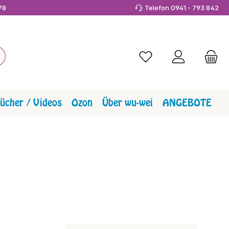
978
Telefon 0941 - 793 842
Du hast 0 Produkte a
ücher / Videos
Ozon
Über wu-wei
ANGEBOTE