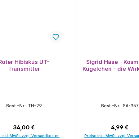
Roter Hibiskus UT-
Sigrid Häse - Kosm
Transmitter
Kügelchen - die Wi
Best.-Nr.:
TH-29
Best.-Nr.:
SA-357
Regulärer Preis:
Regulärer 
34,00 €
4,99 €
 inkl. MwSt. zzgl. Versandkosten
Preise inkl. MwSt. zzgl. Vers