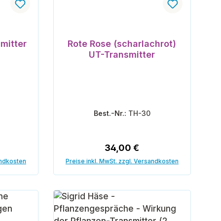
mitter
Rote Rose (scharlachrot)
UT-Transmitter
Best.-Nr.:
TH-30
reis:
Regulärer Preis:
34,00 €
andkosten
Preise inkl. MwSt. zzgl. Versandkosten
orb
In den Warenkorb