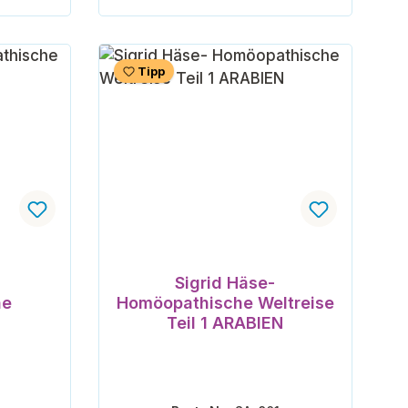
orb
In den Warenkorb
Tipp
Sigrid Häse-
he
Homöopathische Weltreise
Teil 1 ARABIEN