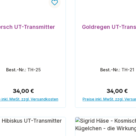
ersch UT-Transmitter
Goldregen UT-Trans
Best.-Nr.:
TH-25
Best.-Nr.:
TH-21
Regulärer Preis:
Regulärer P
34,00 €
34,00 €
 inkl. MwSt. zzgl. Versandkosten
Preise inkl. MwSt. zzgl. Vers
In den Warenkorb
In den Warenk