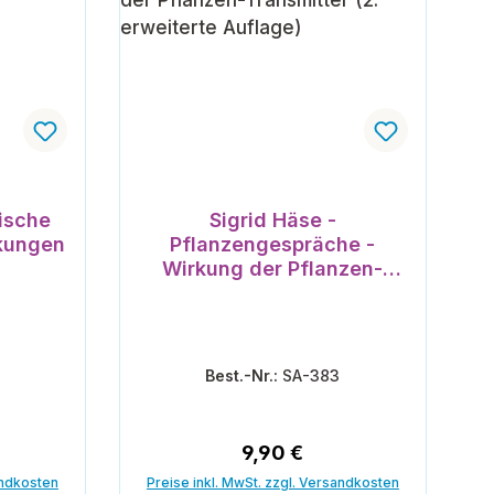
ische
Sigrid Häse -
rkungen
Pflanzengespräche -
Wirkung der Pflanzen-
Transmitter (2. erweiterte
Auflage)
Best.-Nr.:
SA-383
Preis:
Regulärer Preis:
9,90 €
andkosten
Preise inkl. MwSt. zzgl. Versandkosten