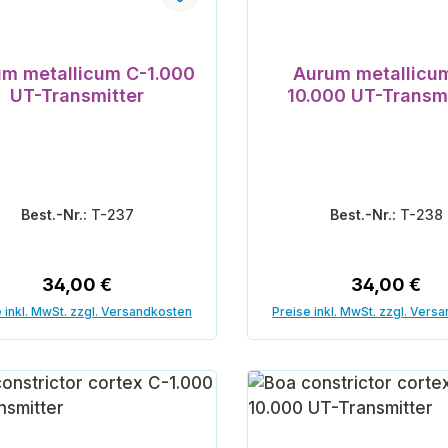
m metallicum C-1.000
Aurum metallicu
UT-Transmitter
10.000 UT-Transmi
Best.-Nr.:
T-237
Best.-Nr.:
T-238
Regulärer Preis:
Regulärer P
34,00 €
34,00 €
 inkl. MwSt. zzgl. Versandkosten
Preise inkl. MwSt. zzgl. Vers
In den Warenkorb
In den Warenk