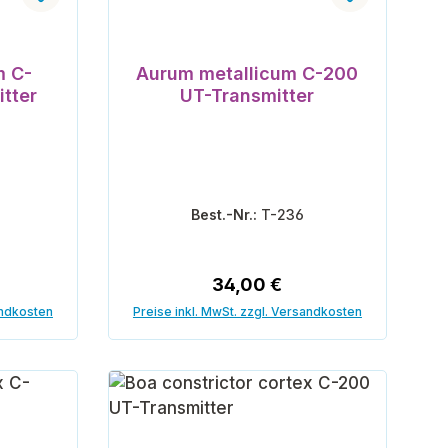
m C-
Aurum metallicum C-200
tter
UT-Transmitter
Best.-Nr.:
T-236
reis:
Regulärer Preis:
34,00 €
andkosten
Preise inkl. MwSt. zzgl. Versandkosten
orb
In den Warenkorb