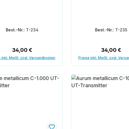
Best.-Nr.:
T-234
Best.-Nr.:
T-235
Regulärer Preis:
Regulärer P
34,00 €
34,00 €
 inkl. MwSt. zzgl. Versandkosten
Preise inkl. MwSt. zzgl. Vers
In den Warenkorb
In den Warenk