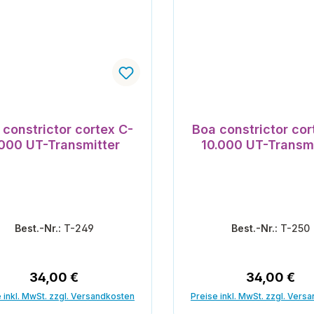
 constrictor cortex C-
Boa constrictor cor
.000 UT-Transmitter
10.000 UT-Transmi
Best.-Nr.:
T-249
Best.-Nr.:
T-250
Regulärer Preis:
Regulärer P
34,00 €
34,00 €
 inkl. MwSt. zzgl. Versandkosten
Preise inkl. MwSt. zzgl. Vers