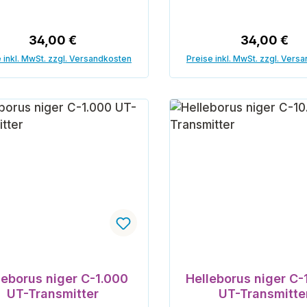
Regulärer Preis:
Regulärer P
34,00 €
34,00 €
 inkl. MwSt. zzgl. Versandkosten
Preise inkl. MwSt. zzgl. Vers
In den Warenkorb
In den Warenk
leborus niger C-1.000
Helleborus niger C-
UT-Transmitter
UT-Transmitte