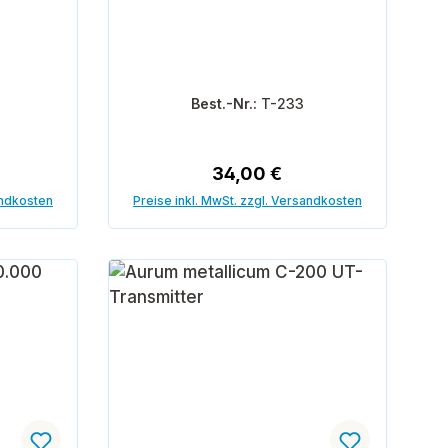
Best.-Nr.:
T-233
reis:
Regulärer Preis:
34,00 €
andkosten
Preise inkl. MwSt. zzgl. Versandkosten
orb
In den Warenkorb