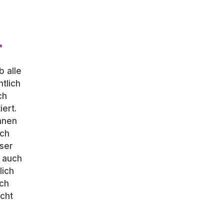
r
b alle
htlich
ch
iert.
nnen
ach
ser
t auch
lich
ach
ucht