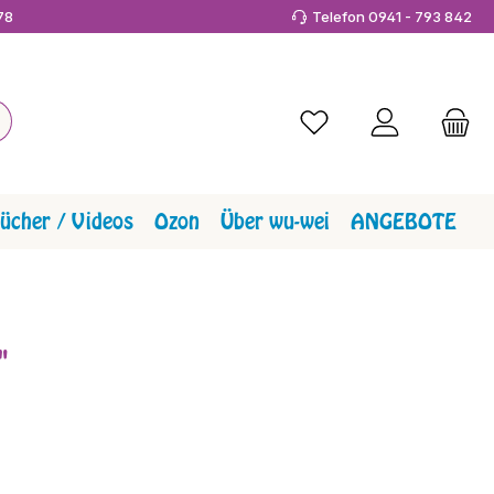
978
Telefon 0941 - 793 842
Du hast 0 Produkte a
ücher / Videos
Ozon
Über wu-wei
ANGEBOTE
"