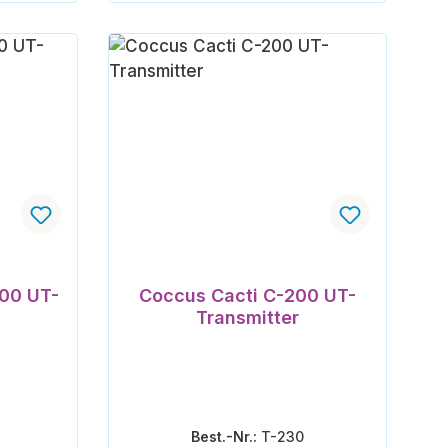
orb
In den Warenkorb
000 UT-
Coccus Cacti C-200 UT-
Transmitter
Best.-Nr.:
T-230