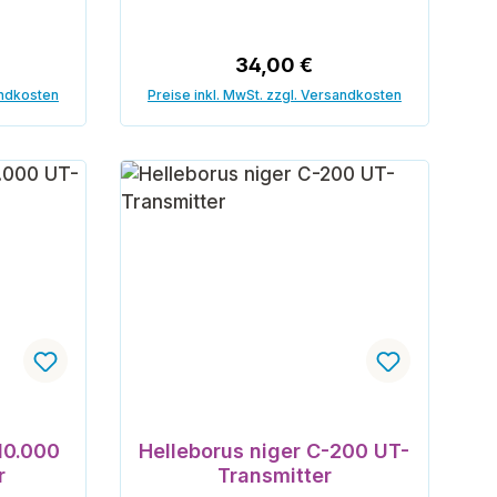
reis:
Regulärer Preis:
34,00 €
andkosten
Preise inkl. MwSt. zzgl. Versandkosten
orb
In den Warenkorb
10.000
Helleborus niger C-200 UT-
r
Transmitter