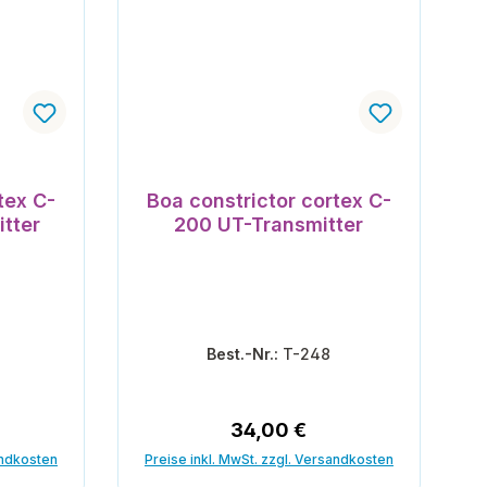
tex C-
Boa constrictor cortex C-
tter
200 UT-Transmitter
Best.-Nr.:
T-248
reis:
Regulärer Preis:
34,00 €
andkosten
Preise inkl. MwSt. zzgl. Versandkosten