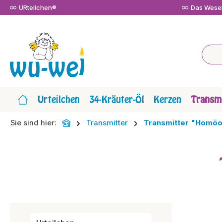
URteilchen®
Das Wesen
m Hauptinhalt springen
Zur Suche springen
Zur Hauptnavigation springen
Urteilchen
34-Kräuter-Öl
Kerzen
Transmi
Sie sind hier:
Transmitter
Transmitter "Homöo