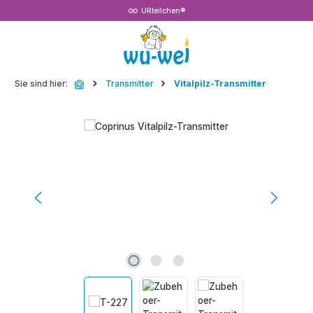
URteilchen®
Zum Hauptinhalt springen
Sie sind hier:
Transmitter
Vitalpilz-Transmitter
Bildergalerie überspringen