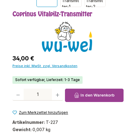
Coprinus Vitalpilz-Transmitter
Regulärer Preis:
34,00 €
Preise inkl. MwSt. zzgl. Versandkosten
Sofort verfügbar, Lieferzeit: 1-3 Tage
Produkt Anzahl: Gib den gewünschten Wert ein oder benutze die Schaltfl
In den Warenkorb
Zum Merkzettel hinzufügen
Artikelnummer:
T-227
Gewicht:
0,007 kg