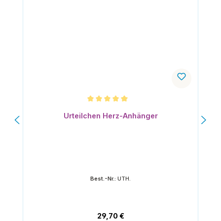
Durchschnittliche Bewertung von 5 von 5 Sternen
Urteilchen Herz-Anhänger
Best.-Nr.:
UTH.
Regulärer Preis:
29,70 €