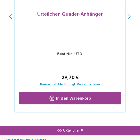
Urteilchen Quader-Anhänger
Best.-Nr.:
UTQ.
Regulärer Preis:
29,70 €
Preise inkl. MwSt. zzgl. Versandkosten
In den Warenkorb
URteilchen®