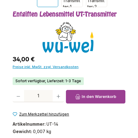
Entgiften Lebensmittel UT-Transmitter
Regulärer Preis:
34,00 €
Preise inkl. MwSt. zzgl. Versandkosten
Sofort verfügbar, Lieferzeit: 1-3 Tage
Produkt Anzahl: Gib den gewünschten Wert ein oder benutze die Schaltfl
In den Warenkorb
Zum Merkzettel hinzufügen
Artikelnummer:
UT-14
Gewicht:
0,007 kg