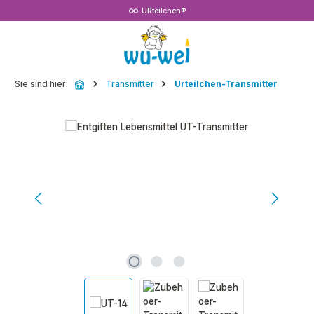
URteilchen®
Zum Hauptinhalt springen
Sie sind hier:
Transmitter
Urteilchen-Transmitter
Bildergalerie überspringen