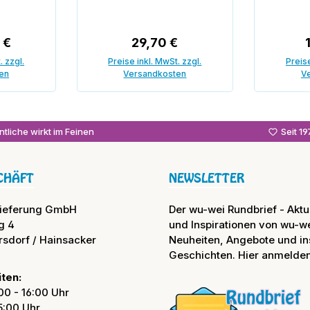
 Preis:
Regulärer Preis:
 €
29,70 €
. zzgl.
Preise inkl. MwSt. zzgl.
Preise
en
Versandkosten
V
enkorb
In den Warenkorb
In
tliche wirkt im Feinen
Seit 1
CHÄFT
NEWSLETTER
lieferung GmbH
Der wu-wei Rundbrief - Aktue
g 4
und Inspirationen von wu-we
rsdorf / Hainsacker
Neuheiten, Angebote und in
Geschichten. Hier anmelden
ten:
00 - 16:00 Uhr
15:00 Uhr