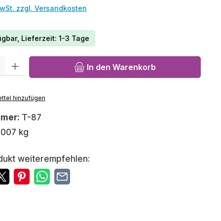
MwSt. zzgl. Versandkosten
gbar, Lieferzeit: 1-3 Tage
l: Gib den gewünschten Wert ein oder benutze die Schaltfläch
In den Warenkorb
ttel hinzufügen
mmer:
T-87
,007 kg
dukt weiterempfehlen: