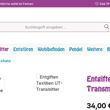
tliche wirkt im Feinen
Seit 1
tter
Entstören
Wohlbefinden
Pendel
Weitere
B
schatz
Entgift
Transm
Regulärer P
34,00 