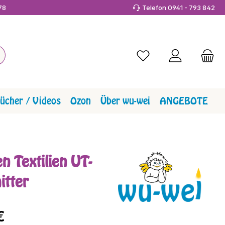
978
Telefon 0941 - 793 842
Du hast 0 Produkte a
ücher / Videos
Ozon
Über wu-wei
ANGEBOTE
en Textilien UT-
itter
reis:
€