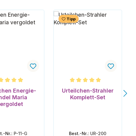
Tipp
hnittliche Bewertung von 5 von 5 Sternen
Durchschnittliche Bewertung v
lchen Energie-
Urteilchen-Strahler
ndel Maria
Komplett-Set
ergoldet
t.-Nr.:
P-11-G
Best.-Nr.:
UR-200