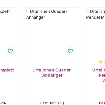
Durchsc
omplett
Urteilchen Quader-
Urtei
Anhänger
Pe
v
RIA
Best.-Nr.:
UTQ.
Bes