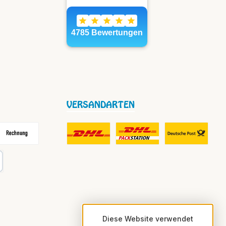
VERSANDARTEN
frei
echnung
DHL Fair Play Porto für Paket
DHL Paket in Europa Nicht-EU
DHL Nachnahme
karte
Diese Website verwendet