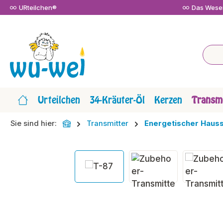
URteilchen®
Das Wesen
m Hauptinhalt springen
Zur Suche springen
Zur Hauptnavigation springen
Urteilchen
34-Kräuter-Öl
Kerzen
Transmi
Sie sind hier:
Transmitter
Energetischer Haus
Bildergalerie überspringen