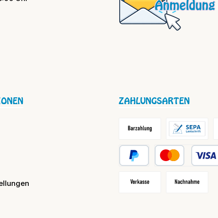
IONEN
ZAHLUNGSARTEN
Barzahlung / Versandkosten
Lastschrift
R
PayPal
Kredit- oder Debit
ellungen
Vorkasse
Nachnahme