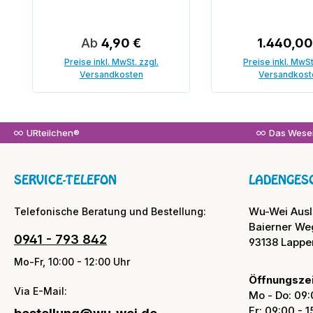
Regulärer Preis:
Regulärer
Ab
4,90 €
1.440,00
Preise inkl. MwSt. zzgl.
Preise inkl. MwSt
Versandkosten
Versandkost
In den War
URteilchen®
Das Wesen
SERVICE-TELEFON
LADENGES
Wu-Wei Aus
Telefonische Beratung und Bestellung:
Baierner We
0941 - 793 842
93138 Lappe
Mo-Fr, 10:00 - 12:00 Uhr
Öffnungszei
Via E-Mail:
Mo - Do: 09:
Fr: 09:00 - 