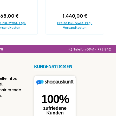
Regulärer Preis:
Regulärer Preis:
168,00 €
1.440,00 €
 inkl. MwSt. zzgl.
Preise inkl. MwSt. zzgl.
ersandkosten
Versandkosten
 den Warenkorb
In den Warenkorb
978
Telefon 0941 - 793 842
KUNDENSTIMMEN
lle Infos
i,
spirierende
: