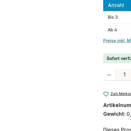
Anzahl
Bis
3
Ab
4
Preise inkl. 
Sofort verfü
Produkt Anzah
Zum Merkze
Artikelnu
Gewicht:
0
Dieses Pro