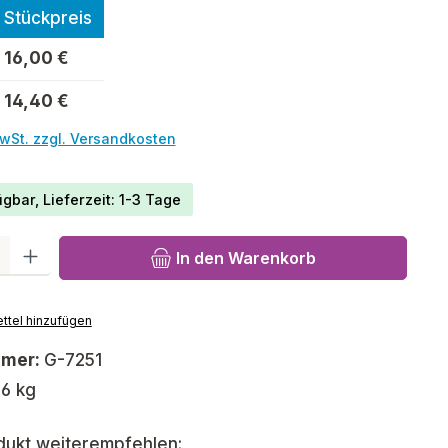
Stückpreis
16,00 €
14,40 €
MwSt. zzgl. Versandkosten
gbar, Lieferzeit: 1-3 Tage
l: Gib den gewünschten Wert ein oder benutze die Schaltfläch
In den Warenkorb
ttel hinzufügen
mmer:
G-7251
,6 kg
dukt weiterempfehlen: