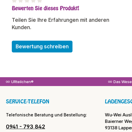
Bewerten Sie dieses Produkt!
Durchschnittliche Bewertung von 0 von 5 Sterne
Teilen Sie Ihre Erfahrungen mit anderen
Kunden.
Bewertung schreiben
URteilchen®
Das Wesen
SERVICE-TELEFON
LADENGES
Wu-Wei Aus
Telefonische Beratung und Bestellung:
Baierner We
0941 - 793 842
93138 Lappe