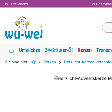
URteilchen®
Das Wesen
m Hauptinhalt springen
Zur Suche springen
Zur Hauptnavigation springen
Urteilchen
34-Kräuter-Öl
Kerzen
Transmi
Sie sind hier:
Kerzen
Herzlicht-Kerzen versch
Bildergalerie überspringen