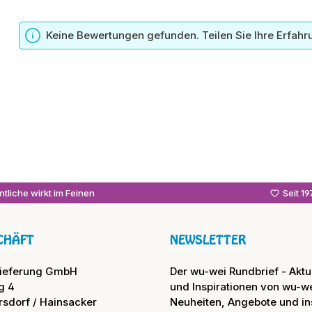
n
Keine Bewertungen gefunden. Teilen Sie Ihre Erfahr
tliche wirkt im Feinen
Seit 1
CHÄFT
NEWSLETTER
lieferung GmbH
Der wu-wei Rundbrief - Aktue
g 4
und Inspirationen von wu-we
rsdorf / Hainsacker
Neuheiten, Angebote und in