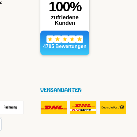
:
VERSANDARTEN
frei
echnung
DHL Fair Play Porto für Paket
DHL Paket in Europa Nicht-EU
DHL Nachnahme
karte