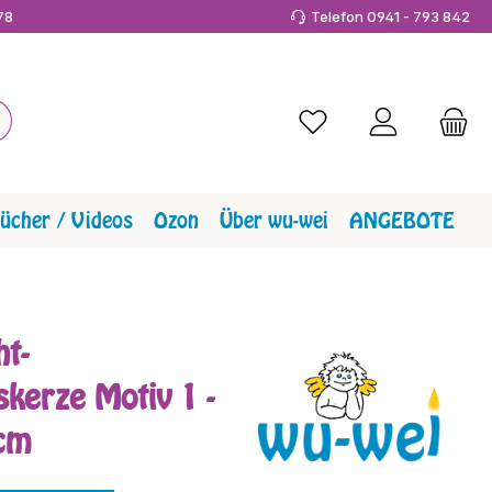
978
Telefon 0941 - 793 842
Du hast 0 Produkte a
ücher / Videos
Ozon
Über wu-wei
ANGEBOTE
ht-
kerze Motiv 1 -
 cm