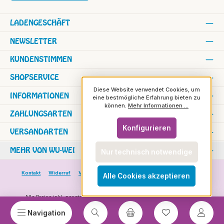
LADENGESCHÄFT
NEWSLETTER
KUNDENSTIMMEN
SHOPSERVICE
Diese Website verwendet Cookies, um
INFORMATIONEN
eine bestmögliche Erfahrung bieten zu
können.
Mehr Informationen ...
ZAHLUNGSARTEN
Konfigurieren
VERSANDARTEN
MEHR VON WU-WEI
Nur technisch notwendige
Kontakt
Widerruf
Versand und Zahlung
Versand in die Schweiz
Alle Cookies akzeptieren
Rundbrief
Alle Preise inkl. gesetzl. Mehrwertsteuer zzgl.
Versandkosten
und ggf.
Nachnahmegebühren, wenn nicht anders angegeben.
© 2026 wu-wei - Das Wesentliche wirkt im Feinen - Alle Rechte vorbehalten.
Du hast 0 Prod
Navigation
Theme by
ThemeWare®