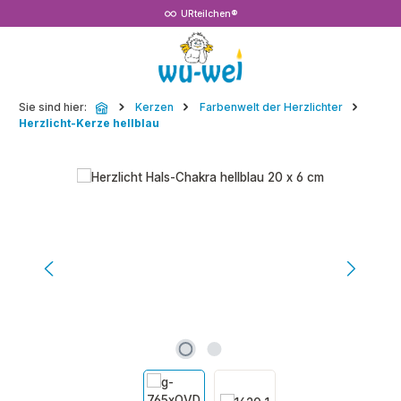
URteilchen®
Zum Hauptinhalt springen
Sie sind hier:
Kerzen
Farbenwelt der Herzlichter
Herzlicht-Kerze hellblau
Bildergalerie überspringen