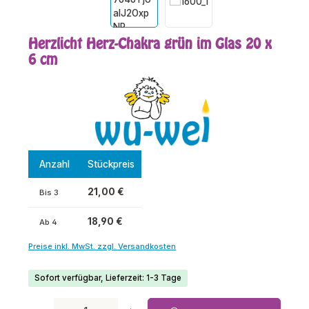
Herzlicht Herz-Chakra grün im Glas 20 x
6 cm
Anzahl
Stückpreis
21,00 €
Bis
3
18,90 €
Ab
4
Preise inkl. MwSt. zzgl. Versandkosten
Sofort verfügbar, Lieferzeit: 1-3 Tage
Produkt Anzahl: Gib den gewünschten Wert ein oder benutze die Schaltfl