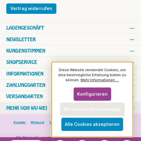
Vertrag widerrufen
LADENGESCHÄFT
NEWSLETTER
KUNDENSTIMMEN
SHOPSERVICE
Diese Website verwendet Cookies, um
INFORMATIONEN
eine bestmögliche Erfahrung bieten zu
können.
Mehr Informationen ...
ZAHLUNGSARTEN
Konfigurieren
VERSANDARTEN
MEHR VON WU-WEI
Nur technisch notwendige
Kontakt
Widerruf
Versand und Zahlung
Versand in die Schweiz
Alle Cookies akzeptieren
Rundbrief
Alle Preise inkl. gesetzl. Mehrwertsteuer zzgl.
Versandkosten
und ggf.