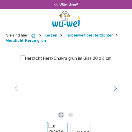
URteilchen®
Zum Hauptinhalt springen
Sie sind hier:
Kerzen
Farbenwelt der Herzlichter
Herzlicht-Kerze grün
Bildergalerie überspringen