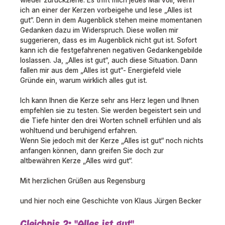
wieder zurückziehe. Es trifft mich jedes Mal voll, wenn
ich an einer der Kerzen vorbeigehe und lese „Alles ist
gut“. Denn in dem Augenblick stehen meine momentanen
Gedanken dazu im Widerspruch. Diese wollen mir
suggerieren, dass es im Augenblick nicht gut ist. Sofort
kann ich die festgefahrenen negativen Gedankengebilde
loslassen. Ja, „Alles ist gut“, auch diese Situation. Dann
fallen mir aus dem „Alles ist gut“- Energiefeld viele
Gründe ein, warum wirklich alles gut ist.
Ich kann Ihnen die Kerze sehr ans Herz legen und Ihnen
empfehlen sie zu testen. Sie werden begeistert sein und
die Tiefe hinter den drei Worten schnell erfühlen und als
wohltuend und beruhigend erfahren.
Wenn Sie jedoch mit der Kerze „Alles ist gut“ noch nichts
anfangen können, dann greifen Sie doch zur
altbewähren Kerze „Alles wird gut“.
Mit herzlichen Grüßen aus Regensburg
und hier noch eine Geschichte von Klaus Jürgen Becker
Gleichnis 2: "Alles ist gut"