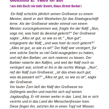
(aus dem Buch: nie mehr ärgern, Klaus Jürgen Becker)
Ein Kalif schickte jährlich seinen Großwesir zu einem
Meister, damit er dort Weisheiten für das Staatsgeschäft
lerne. Als der Großwesir wieder einmal von einem
Meister zurückgekommen war, fragte ihn der Kalif: „Nun,
sage mir, was hast du diesmal gelernt?“ Der Großwesir
sagte: „Alles ist gut, so wie es ist.“ „Nun gut“,
entgegnete der Kalif, „und was hast du noch gelernt?“
„Alles ist gut, so wie es ist!“ Der Kalif war verärgert, für
eine solche Sache so viel Geld ausgegeben zu haben,
und rief den Barbier, um sich rasieren zu lassen. Der
Barbier rasierte den Kalifen, und weil der Kalif noch so
verärgert war, schnitt er ihn in die rechte Wange. „Nun“,
rief der Kalif zum Großwesir, „ist das etwa auch gut,
was da passiert ist?“ „Alles ist gut, so wie es ist“, sagte
der Großwesir.
Vor lauter Zorn ließ der Kalif den Großwesir ins
Gefängnis werfen und machte sich auf seinen
Jagdausflug. Er ritt immer weiter in das Land, bis er sich
verirrte und in das Land der Menschenfresser kam.
Diese fingen ihn, setzten ihn in einen Topf mit Wasser.