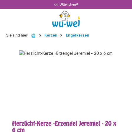
URteilchen®
Zum Hauptinhalt springen
Sie sind hier:
Kerzen
Engelkerzen
Bildergalerie überspringen
Herzlicht-Kerze -Erzengel Jeremiel - 20 x
6 cm