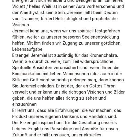
Energie fühlt sich erhebend und beflügelnd an. Ein helles
Violett / helles Weiß ist in seiner Aura vorherrschend und
der Amethyst ist sein Stein. Jeremiel hilft beim Deuten
von Träumen, fördert Hellsichtigkeit und prophetische
Visionen.
Jeremiel kann uns, wenn wir uns spirituell festgefahren
fühlen, weiter zu unserer besseren Seelenentwicklung
helfen. Mit ihm finden wir Zugang zu unserer göttlichen
Lebensaufgabe.
Erzengel Jeremiel ist zuständig für das Kronenchakra.
Wenn Sie durch zu viele, zum Teil widersprüchliche
Spirituelle Ansichten verunsichert sind, wenn Ihnen die
Kommunikation mit lieben Mitmenschen oder auch in der
Stille mit Gott nicht so richtig gelingen mag, dann können
Sie Jeremiel einladen. Er ist der, der an Gottes Thron
verweilt und er kann uns die richtigen Visionen und Bilder
geben, die uns helfen alles richtig zu sehen und
einzuordnen
Er lehrt uns, dass alle Erfahrungen, die wir machen, das
Produkt unseres eigenen Denkens und Handelns sind.
Der Erzengel inspiriert uns für die Gestaltung unseres
Lebens. Er gibt uns Ratschläge und Anstöße für unsere
Zukunft und er hilft uns auch, unser aktuelles