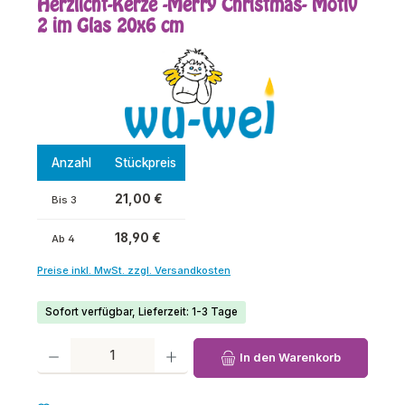
Herzlicht-Kerze -Merry Christmas- Motiv
2 im Glas 20x6 cm
Anzahl
Stückpreis
21,00 €
Bis
3
18,90 €
Ab
4
Preise inkl. MwSt. zzgl. Versandkosten
Sofort verfügbar, Lieferzeit: 1-3 Tage
Produkt Anzahl: Gib den gewünschten Wert ein oder benutze die Schaltfl
In den Warenkorb