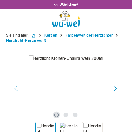
URteilchen®
Zum Hauptinhalt springen
Sie sind hier:
Kerzen
Farbenwelt der Herzlichter
Herzlicht-Kerze weiß
Bildergalerie überspringen