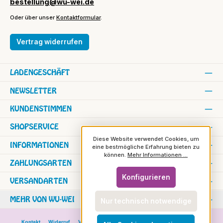
bestellung@wu-wei.de
Oder über unser
Kontaktformular
.
Vertrag widerrufen
LADENGESCHÄFT
NEWSLETTER
KUNDENSTIMMEN
SHOPSERVICE
Diese Website verwendet Cookies, um
INFORMATIONEN
eine bestmögliche Erfahrung bieten zu
können.
Mehr Informationen ...
ZAHLUNGSARTEN
Konfigurieren
VERSANDARTEN
MEHR VON WU-WEI
Nur technisch notwendige
Kontakt
Widerruf
Versand und Zahlung
Versand in die Schweiz