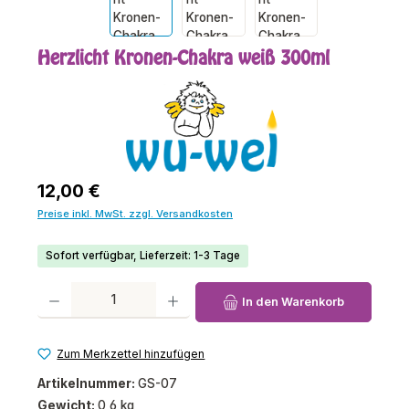
Herzlicht Kronen-Chakra weiß 300ml
Regulärer Preis:
12,00 €
Preise inkl. MwSt. zzgl. Versandkosten
Sofort verfügbar, Lieferzeit: 1-3 Tage
Produkt Anzahl: Gib den gewünschten Wert ein oder benutze die Schaltfl
In den Warenkorb
Zum Merkzettel hinzufügen
Artikelnummer:
GS-07
Gewicht:
0,6 kg