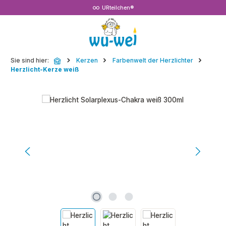
URteilchen®
Zum Hauptinhalt springen
Sie sind hier:
Kerzen
Farbenwelt der Herzlichter
Herzlicht-Kerze weiß
Bildergalerie überspringen