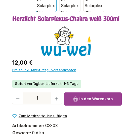
Herzlicht Solarplexus-Chakra weiß 300ml
Regulärer Preis:
12,00 €
Preise inkl. MwSt. zzgl. Versandkosten
Sofort verfügbar, Lieferzeit: 1-3 Tage
Produkt Anzahl: Gib den gewünschten Wert ein oder benutze die Schaltfl
In den Warenkorb
Zum Merkzettel hinzufügen
Artikelnummer:
GS-03
Gewicht:
0,6 kg