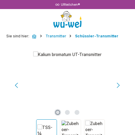
URteilchen®
Zum Hauptinhalt springen
Sie sind hier:
Transmitter
Schüssler-Transmitter
Bildergalerie überspringen