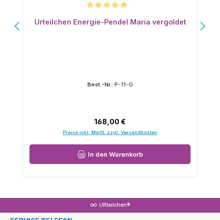
Durchschnittliche Bewertung von 5 von 5 Sternen
Urteilchen Energie-Pendel Maria vergoldet
Best.-Nr.:
P-11-G
Regulärer Preis:
168,00 €
Preise inkl. MwSt. zzgl. Versandkosten
In den Warenkorb
URteilchen®