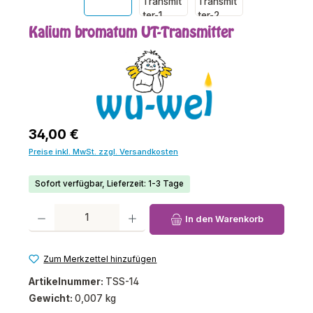
Kalium bromatum UT-Transmitter
Regulärer Preis:
34,00 €
Preise inkl. MwSt. zzgl. Versandkosten
Sofort verfügbar, Lieferzeit: 1-3 Tage
Produkt Anzahl: Gib den gewünschten Wert ein oder benutze die Schaltfl
In den Warenkorb
Zum Merkzettel hinzufügen
Artikelnummer:
TSS-14
Gewicht:
0,007 kg