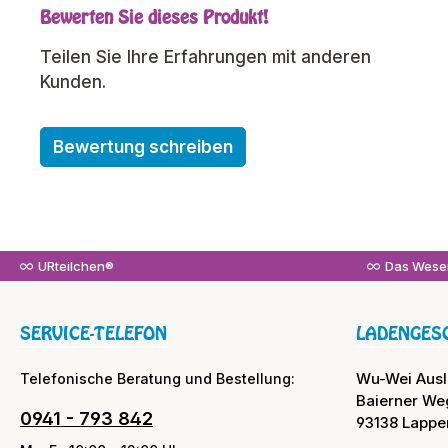
Bewerten Sie dieses Produkt!
Durchschnittliche Bewertung von 0 von 5 Sterne
Teilen Sie Ihre Erfahrungen mit anderen
Kunden.
Bewertung schreiben
URteilchen®
Das Wesen
SERVICE-TELEFON
LADENGES
Wu-Wei Aus
Telefonische Beratung und Bestellung:
Baierner We
0941 - 793 842
93138 Lappe