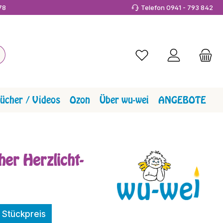
978
Telefon 0941 - 793 842
Du hast 0 Produkte a
ücher / Videos
Ozon
Über wu-wei
ANGEBOTE
er Herzlicht-
Stückpreis