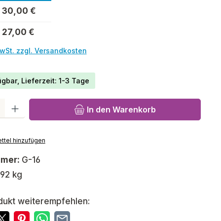
30,00 €
27,00 €
MwSt. zzgl. Versandkosten
gbar, Lieferzeit: 1-3 Tage
l: Gib den gewünschten Wert ein oder benutze die Schaltfläch
In den Warenkorb
ttel hinzufügen
mmer:
G-16
,92 kg
dukt weiterempfehlen: