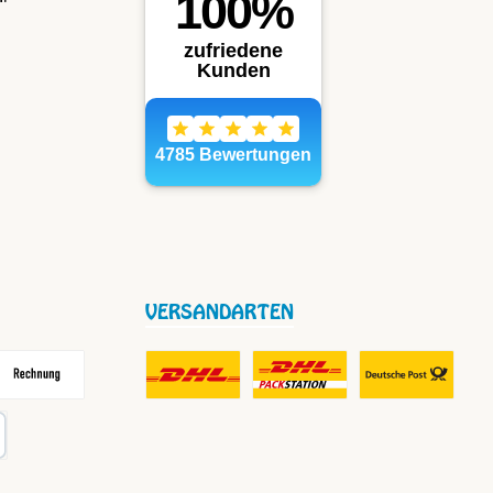
VERSANDARTEN
frei
echnung
DHL Fair Play Porto für Paket
DHL Paket in Europa Nicht-EU
DHL Nachnahme
karte