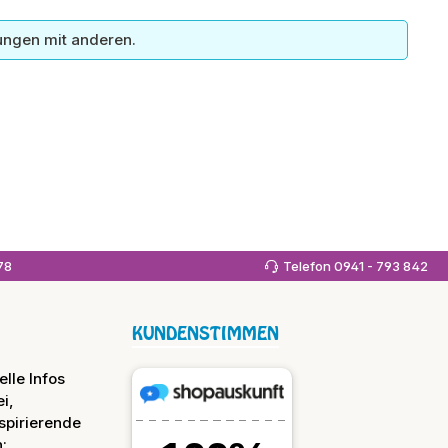
ungen mit anderen.
978
Telefon 0941 - 793 842
KUNDENSTIMMEN
lle Infos
i,
spirierende
: