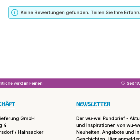
n
Keine Bewertungen gefunden. Teilen Sie Ihre Erfahr
tliche wirkt im Feinen
Seit 1
CHÄFT
NEWSLETTER
lieferung GmbH
Der wu-wei Rundbrief - Aktue
g 4
und Inspirationen von wu-we
rsdorf / Hainsacker
Neuheiten, Angebote und in
Geschichten. Hier anmelden