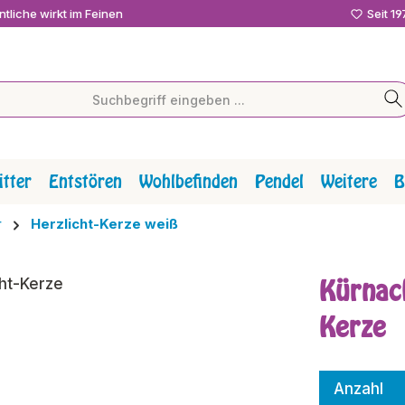
tliche wirkt im Feinen
Seit 1
tter
Entstören
Wohlbefinden
Pendel
Weitere
B
r
Herzlicht-Kerze weiß
Kürnach
Kerze
Anzahl