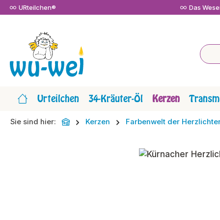
URteilchen®
Das Wesen
m Hauptinhalt springen
Zur Suche springen
Zur Hauptnavigation springen
Urteilchen
34-Kräuter-Öl
Kerzen
Transmi
Sie sind hier:
Kerzen
Farbenwelt der Herzlichte
Bildergalerie überspringen