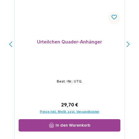
Urteilchen Quader-Anhänger
Best.-Nr.:
UTQ.
Regulärer Preis:
29,70 €
Preise inkl. MwSt. zzgl. Versandkosten
In den Warenkorb