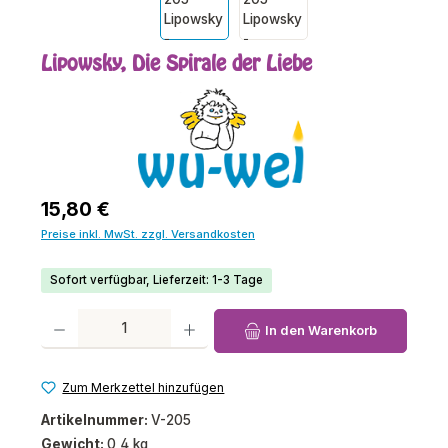
Lipowsky, Die Spirale der Liebe
Regulärer Preis:
15,80 €
Preise inkl. MwSt. zzgl. Versandkosten
Sofort verfügbar, Lieferzeit: 1-3 Tage
Produkt Anzahl: Gib den gewünschten Wert ein oder benutze die Schaltfl
In den Warenkorb
Zum Merkzettel hinzufügen
Artikelnummer:
V-205
Gewicht:
0,4 kg