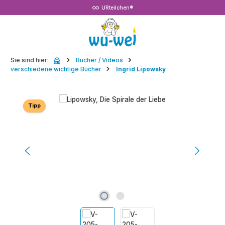
URteilchen®
Zum Hauptinhalt springen
Sie sind hier:
Bücher / Videos
verschiedene wichtige Bücher
Ingrid Lipowsky
Bildergalerie überspringen
Tipp