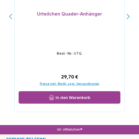
Urteilchen Quader-Anhänger
Best.-Nr.:
UTQ.
Regulärer Preis:
29,70 €
Preise inkl. MwSt. zzgl. Versandkosten
In den Warenkorb
URteilchen®