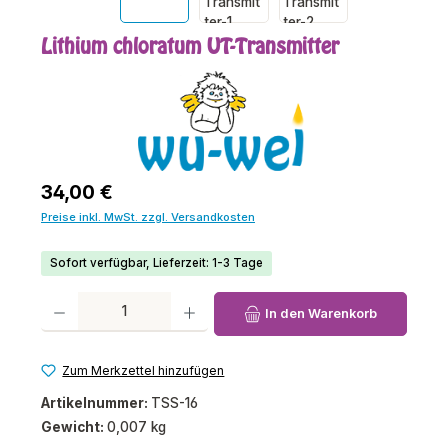
Lithium chloratum UT-Transmitter
Regulärer Preis:
34,00 €
Preise inkl. MwSt. zzgl. Versandkosten
Sofort verfügbar, Lieferzeit: 1-3 Tage
Produkt Anzahl: Gib den gewünschten Wert ein oder benutze die Schaltfl
In den Warenkorb
Zum Merkzettel hinzufügen
Artikelnummer:
TSS-16
Gewicht:
0,007 kg