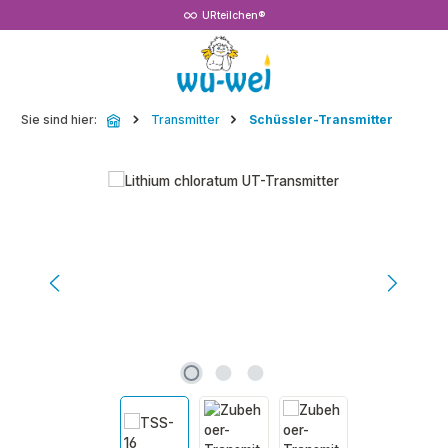
URteilchen®
Zum Hauptinhalt springen
Sie sind hier:
Transmitter
Schüssler-Transmitter
Bildergalerie überspringen