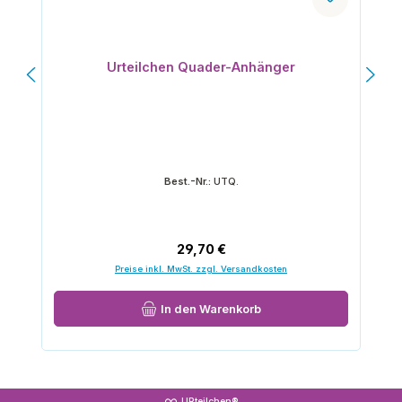
Urteilchen Quader-Anhänger
Best.-Nr.:
UTQ.
Regulärer Preis:
29,70 €
Preise inkl. MwSt. zzgl. Versandkosten
In den Warenkorb
URteilchen®