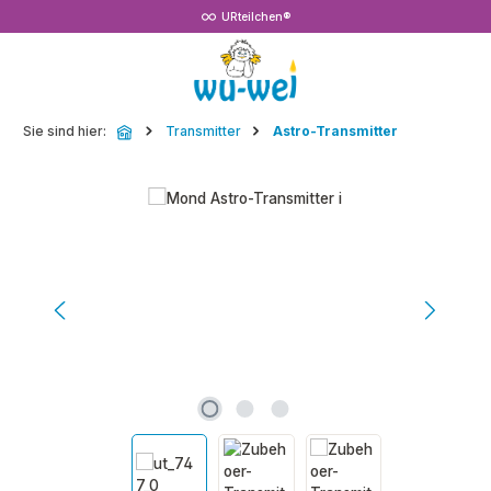
URteilchen®
Zum Hauptinhalt springen
Sie sind hier:
Transmitter
Astro-Transmitter
Bildergalerie überspringen