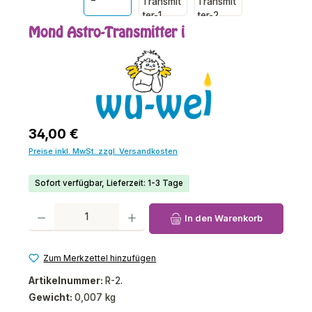
Mond Astro-Transmitter i
Regulärer Preis:
34,00 €
Preise inkl. MwSt. zzgl. Versandkosten
Sofort verfügbar, Lieferzeit: 1-3 Tage
Produkt Anzahl: Gib den gewünschten Wert ein oder benutze die Schaltfl
In den Warenkorb
Zum Merkzettel hinzufügen
Artikelnummer:
R-2.
Gewicht:
0,007 kg