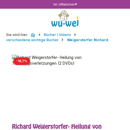
URteilchen®
Zum Hauptinhalt springen
Sie sind hier:
Bücher / Videos
verschiedene wichtige Bücher
Weigerstorfer Richard
Bildergalerie überspringen
Rabatt
-18,7%
Richard Weigerstorfer- Heilung von