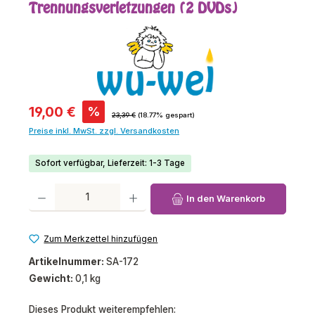
Trennungsverletzungen (2 DVDs)
Verkaufspreis:
19,00 €
%
Regulärer Preis:
23,39 €
(18.77% gespart)
Preise inkl. MwSt. zzgl. Versandkosten
Sofort verfügbar, Lieferzeit: 1-3 Tage
Produkt Anzahl: Gib den gewünschten Wert ein oder benutze die Schaltfl
In den Warenkorb
Zum Merkzettel hinzufügen
Artikelnummer:
SA-172
Gewicht:
0,1 kg
Dieses Produkt weiterempfehlen: