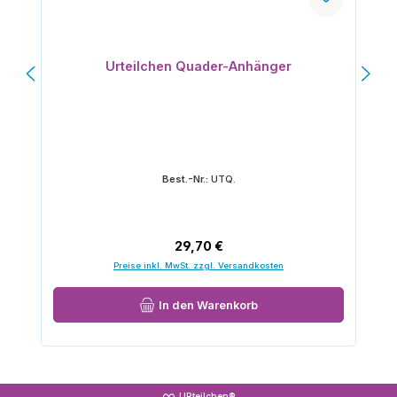
Urteilchen Quader-Anhänger
Best.-Nr.:
UTQ.
Regulärer Preis:
29,70 €
Preise inkl. MwSt. zzgl. Versandkosten
In den Warenkorb
URteilchen®