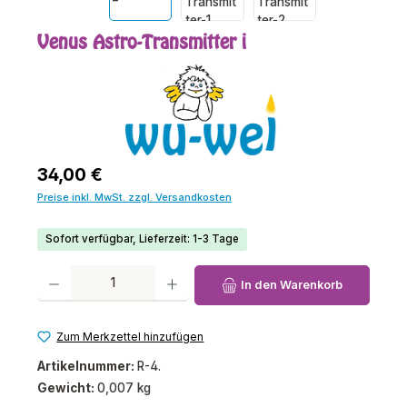
Venus Astro-Transmitter i
Regulärer Preis:
34,00 €
Preise inkl. MwSt. zzgl. Versandkosten
Sofort verfügbar, Lieferzeit: 1-3 Tage
Produkt Anzahl: Gib den gewünschten Wert ein oder benutze die Schaltfl
In den Warenkorb
Zum Merkzettel hinzufügen
Artikelnummer:
R-4.
Gewicht:
0,007 kg