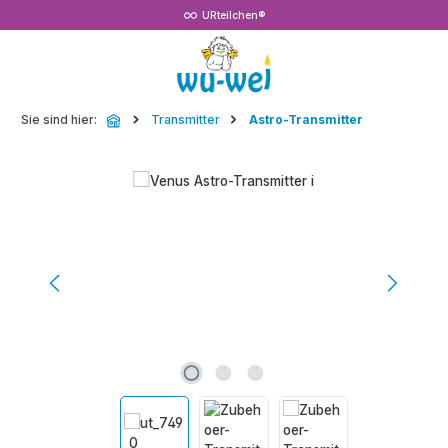
URteilchen®
Zum Hauptinhalt springen
Sie sind hier:
Transmitter
Astro-Transmitter
Bildergalerie überspringen