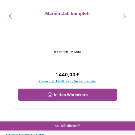
Marienstab komplett
Best.-Nr.:
MARIA
Regulärer Preis:
1.440,00 €
Preise inkl. MwSt. zzgl. Versandkosten
In den Warenkorb
URteilchen®