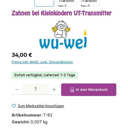
Zahnen bei Kleinkindern UT-Transmitter
Regulärer Preis:
34,00 €
Preise inkl. MwSt. zzgl. Versandkosten
Sofort verfügbar, Lieferzeit: 1-3 Tage
Produkt Anzahl: Gib den gewünschten Wert ein oder benutze die Schaltfl
In den Warenkorb
Zum Merkzettel hinzufügen
Artikelnummer:
T-82
Gewicht:
0,007 kg