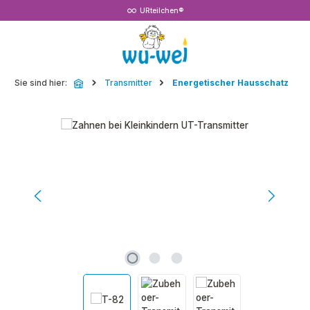
URteilchen®
Zum Hauptinhalt springen
Sie sind hier:
Transmitter
Energetischer Hausschatz
Bildergalerie überspringen