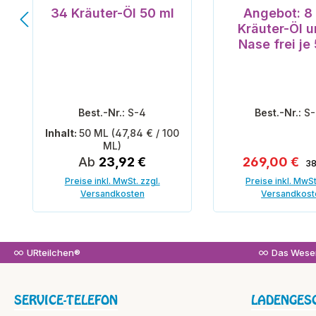
Durchschnittliche Bewertung von 4.67 von 5 S
34 Kräuter-Öl 50 ml
Angebot: 8
Kräuter-Öl un
Nase f
Best.-Nr.:
S-4
Best.-Nr.:
S
Inhalt:
50 ML
(47,84 € / 100
ML)
Re
Regulärer Preis:
Verkaufspre
Ab
23,92 €
269,00 €
38
Preise inkl. MwSt. zzgl.
Preise inkl. MwSt
Versandkosten
Versandkost
In den War
URteilchen®
Das Wesen
SERVICE-TELEFON
LADENGES