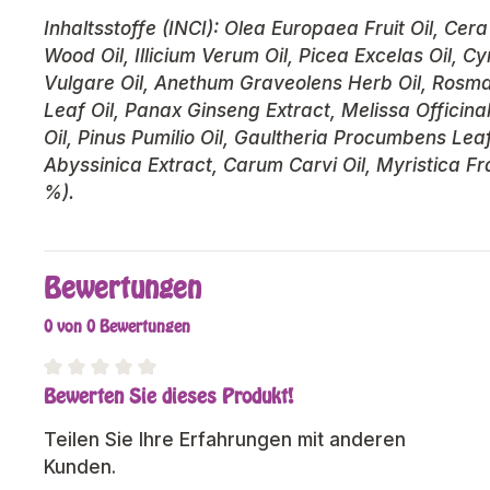
Inhaltsstoffe (INCI): Olea Europaea Fruit Oil, Ce
Wood Oil, Illicium Verum Oil, Picea Excelas Oil,
Vulgare Oil, Anethum Graveolens Herb Oil, Rosma
Leaf Oil, Panax Ginseng Extract, Melissa Officina
Oil, Pinus Pumilio Oil, Gaultheria Procumbens Lea
Abyssinica Extract, Carum Carvi Oil, Myristica Frag
%).
Bewertungen
0 von 0 Bewertungen
Bewerten Sie dieses Produkt!
Durchschnittliche Bewertung von 0 von 5 Sterne
Teilen Sie Ihre Erfahrungen mit anderen
Kunden.