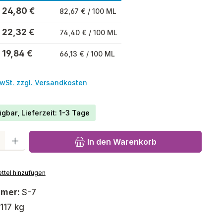
24,80 €
82,67 € / 100 ML
22,32 €
74,40 € / 100 ML
19,84 €
66,13 € / 100 ML
MwSt. zzgl. Versandkosten
gbar, Lieferzeit: 1-3 Tage
l: Gib den gewünschten Wert ein oder benutze die Schaltfläch
In den Warenkorb
ttel hinzufügen
mmer:
S-7
,117 kg