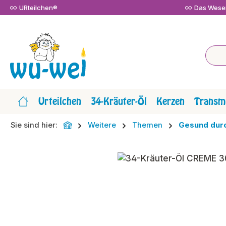
URteilchen®
Das Wesen
m Hauptinhalt springen
Zur Suche springen
Zur Hauptnavigation springen
Urteilchen
34-Kräuter-Öl
Kerzen
Transmi
Sie sind hier:
Weitere
Themen
Gesund durc
Bildergalerie überspringen