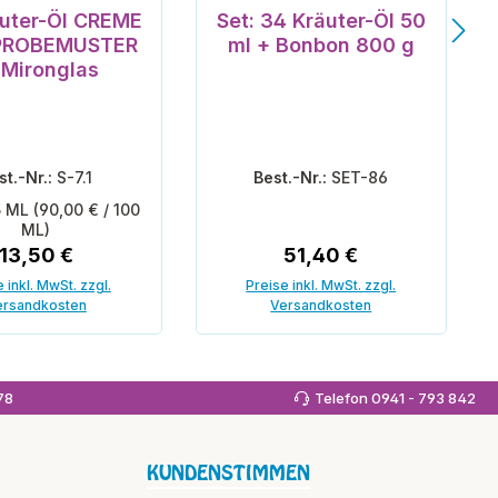
n 5 Sternen
Durchschnittliche Bewertung v
uter-Öl CREME
Set: 34 Kräuter-Öl 50
 PROBEMUSTER
ml + Bonbon 800 g
 Mironglas
st.-Nr.:
S-7.1
Best.-Nr.:
SET-86
5 ML
(90,00 € / 100
ML)
Regulärer Preis:
Regulärer Preis:
13,50 €
51,40 €
 inkl. MwSt. zzgl.
Preise inkl. MwSt. zzgl.
ersandkosten
Versandkosten
 den Warenkorb
In den Warenkorb
978
Telefon 0941 - 793 842
KUNDENSTIMMEN