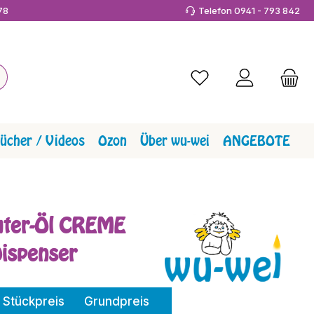
978
Telefon 0941 - 793 842
Du hast 0 Produkte a
ücher / Videos
Ozon
Über wu-wei
ANGEBOTE
uter-Öl CREME
Dispenser
Stückpreis
Grundpreis