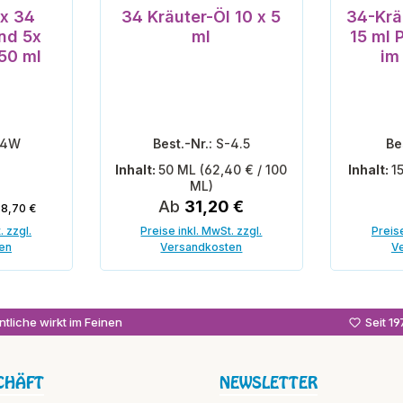
ternen
Durchschnittliche Bewertung von 5 vo
 x 34
34 Kräuter-Öl 10 x 5
34-Krä
d 5x
ml
15 ml
rei je 50 ml
im
-4W
Best.-Nr.:
S-4.5
Be
Inhalt:
50 ML
(62,40 € / 100
Inhalt:
1
ML)
gulärer Preis:
is:
Regulärer Preis:
Ab
31,20 €
8,70 €
. zzgl.
Preise inkl. MwSt. zzgl.
Preise
en
Versandkosten
V
enkorb
In
tliche wirkt im Feinen
Seit 1
CHÄFT
NEWSLETTER