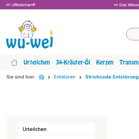
URteilchen®
Das Wesen
m Hauptinhalt springen
Zur Suche springen
Zur Hauptnavigation springen
Urteilchen
34-Kräuter-Öl
Kerzen
Transmi
Sie sind hier:
Entstören
Strichcode Entstörung
Urteilchen