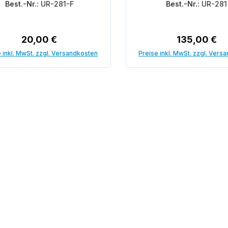
Best.-Nr.:
UR-281-F
Best.-Nr.:
UR-281
Regulärer Preis:
Regulärer Pr
20,00 €
135,00 €
 inkl. MwSt. zzgl. Versandkosten
Preise inkl. MwSt. zzgl. Vers
In den Warenkorb
In den Warenk