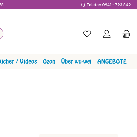
978
Telefon 0941 - 793 842
Du hast 0 Produkte a
ücher / Videos
Ozon
Über wu-wei
ANGEBOTE