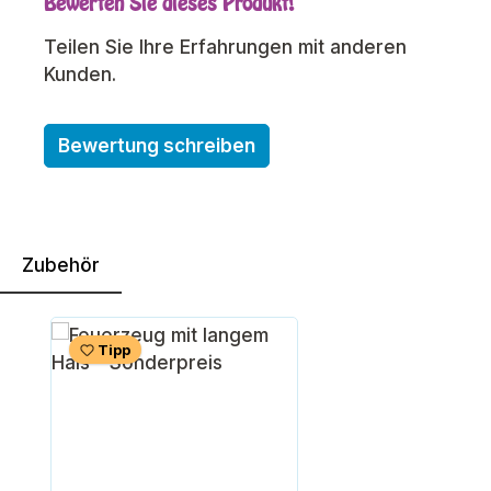
Bewerten Sie dieses Produkt!
Durchschnittliche Bewertung von 0 von 5 Sterne
Teilen Sie Ihre Erfahrungen mit anderen
Kunden.
Bewertung schreiben
Zubehör
Produktgalerie überspringen
Tipp