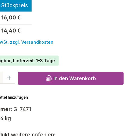
Stückpreis
16,00 €
14,40 €
MwSt. zzgl. Versandkosten
gbar, Lieferzeit: 1-3 Tage
l: Gib den gewünschten Wert ein oder benutze die Schaltfläch
In den Warenkorb
ttel hinzufügen
mmer:
G-7471
,6 kg
dukt weiterempfehlen: