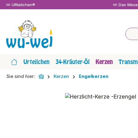
URteilchen®
Das Wesen
m Hauptinhalt springen
Zur Suche springen
Zur Hauptnavigation springen
Urteilchen
34-Kräuter-Öl
Kerzen
Transmi
Sie sind hier:
Kerzen
Engelkerzen
Bildergalerie überspringen