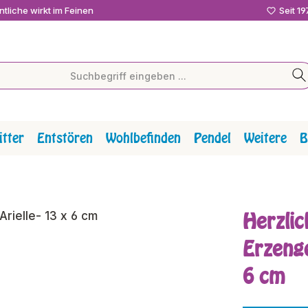
tliche wirkt im Feinen
Seit 1
tter
Entstören
Wohlbefinden
Pendel
Weitere
B
Herzlic
Erzenge
6 cm