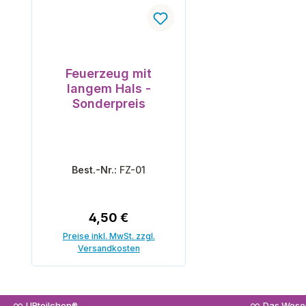
Feuerzeug mit
langem Hals -
Sonderpreis
Best.-Nr.:
FZ-01
Regulärer Preis:
4,50 €
Preise inkl. MwSt. zzgl.
Versandkosten
In den Warenkorb
URteilchen®
Das Wesen