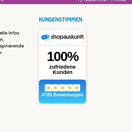
KUNDENSTIMMEN
lle Infos
i,
spirierende
: