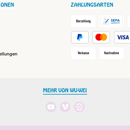
IONEN
ZAHLUNGSARTEN
Barzahlung / Versandkosten
Lastschrift
R
PayPal
Kredit- oder Debit
ellungen
Vorkasse
Nachnahme
MEHR VON WU-WEI
YouTube
Vimeo
Website