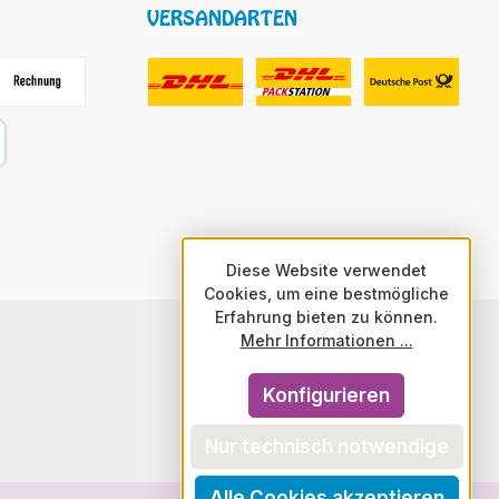
VERSANDARTEN
frei
echnung
DHL Fair Play Porto für Paket
DHL Paket in Europa Nicht-EU
DHL Nachnahme
karte
Diese Website verwendet
Cookies, um eine bestmögliche
Erfahrung bieten zu können.
Mehr Informationen ...
Konfigurieren
Nur technisch notwendige
Alle Cookies akzeptieren