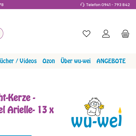
978
Telefon 0941 - 793 842
Du hast 0 Produkte a
ücher / Videos
Ozon
Über wu-wei
ANGEBOTE
ht-Kerze -
l Arielle- 13 x