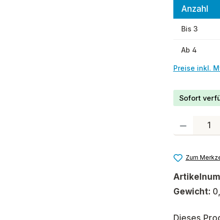
Anzahl
Bis
3
Ab
4
Preise inkl. 
Sofort verfü
Produkt Anzah
Zum Merkze
Artikelnu
Gewicht:
0
Dieses Pro