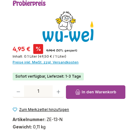
Probierpreis
Verkaufspreis:
4,95 €
%
Regulärer Preis:
9,90 €
(50% gespart)
Inhalt:
0.1 Liter
(49,50 € / 1 Liter)
Preise inkl. MwSt. zzgl. Versandkosten
Sofort verfügbar, Lieferzeit: 1-3 Tage
Produkt Anzahl: Gib den gewünschten Wert ein oder benutze die Schaltfl
In den Warenkorb
Zum Merkzettel hinzufügen
Artikelnummer:
ZE-13-N
Gewicht:
0,11 kg