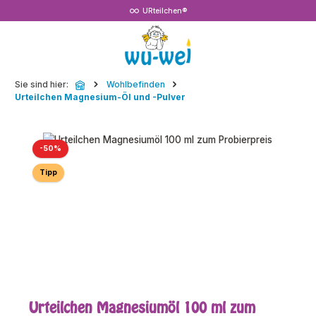
URteilchen®
Zum Hauptinhalt springen
Sie sind hier:
Wohlbefinden
Urteilchen Magnesium-Öl und -Pulver
Bildergalerie überspringen
Rabatt
-50%
Tipp
Urteilchen Magnesiumöl 100 ml zum