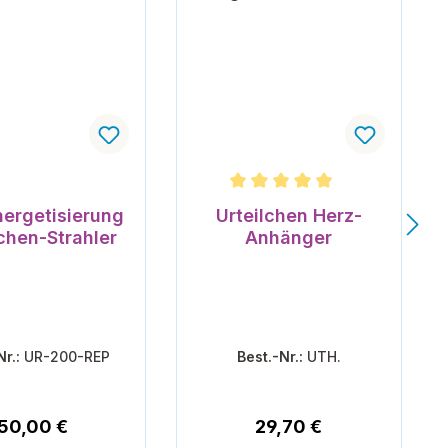
n 5 Sternen
Durchschnittliche Bewertung v
ergetisierung
Urteilchen Herz-
lchen-Strahler
Anhänger
Nr.:
UR-200-REP
Best.-Nr.:
UTH.
Regulärer Preis:
Regulärer Preis:
50,00 €
29,70 €