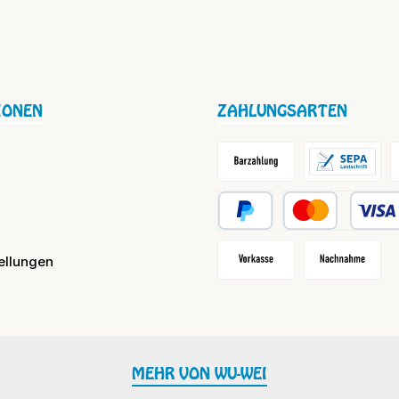
IONEN
ZAHLUNGSARTEN
Barzahlung / Versandkosten
Lastschrift
R
PayPal
Kredit- oder Debit
ellungen
Vorkasse
Nachnahme
MEHR VON WU-WEI