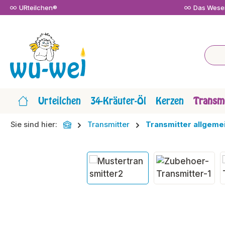
URteilchen®
Das Wesen
m Hauptinhalt springen
Zur Suche springen
Zur Hauptnavigation springen
Urteilchen
34-Kräuter-Öl
Kerzen
Transmi
Sie sind hier:
Transmitter
Transmitter allgeme
Bildergalerie überspringen