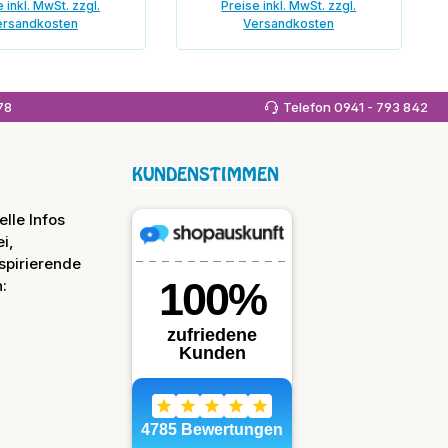
 inkl. MwSt. zzgl.
Preise inkl. MwSt. zzgl.
ersandkosten
Versandkosten
 den Warenkorb
In den Warenkorb
978
Telefon 0941 - 793 842
KUNDENSTIMMEN
lle Infos
i,
spirierende
: