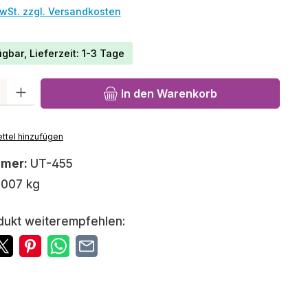
MwSt. zzgl. Versandkosten
gbar, Lieferzeit: 1-3 Tage
l: Gib den gewünschten Wert ein oder benutze die Schaltfläch
In den Warenkorb
ttel hinzufügen
mmer:
UT-455
,007 kg
dukt weiterempfehlen: