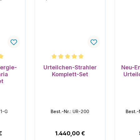
che Bewertung von 5 von 5 Sternen
Durchschnittliche Bewertung von 5 vo
ergie-
Urteilchen-Strahler
Neu-En
ria
Komplett-Set
Urtei
et
11-G
Best.-Nr.:
UR-200
Best.-
r Preis:
Regulärer Preis:
€
1.440,00 €