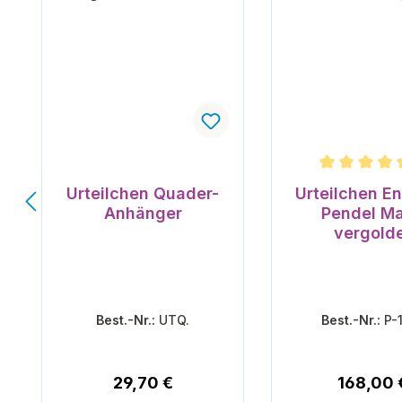
Durchschnittli
Urteilchen Quader-
Urteilchen En
Anhänger
Pendel Ma
vergold
Best.-Nr.:
UTQ.
Best.-Nr.:
P-
Regulärer Preis:
Reguläre
29,70 €
168,00 