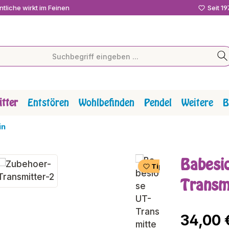
tliche wirkt im Feinen
Seit 1
tter
Entstören
Wohlbefinden
Pendel
Weitere
B
in
Babesi
Tipp
Transm
Regulärer P
34,00 