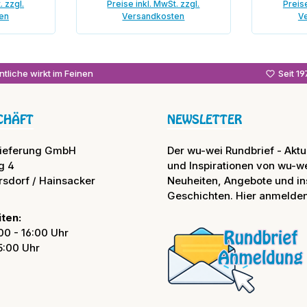
. zzgl.
Preise inkl. MwSt. zzgl.
Preise
en
Versandkosten
V
enkorb
In den Warenkorb
In
tliche wirkt im Feinen
Seit 1
CHÄFT
NEWSLETTER
lieferung GmbH
Der wu-wei Rundbrief - Aktue
g 4
und Inspirationen von wu-we
rsdorf / Hainsacker
Neuheiten, Angebote und in
Geschichten. Hier anmelden
ten:
00 - 16:00 Uhr
15:00 Uhr