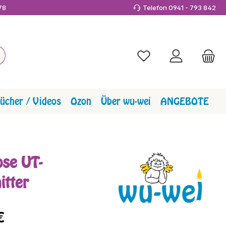
978
Telefon 0941 - 793 842
Du hast 0 Produkte a
ücher / Videos
Ozon
Über wu-wei
ANGEBOTE
ose UT-
itter
reis:
€