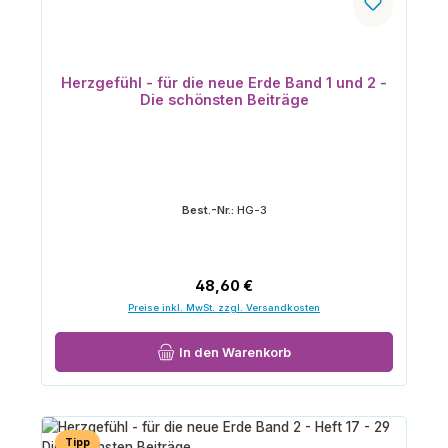
Herzgefühl - für die neue Erde Band 1 und 2 -
Die schönsten Beiträge
Best.-Nr.:
HG-3
Regulärer Preis:
48,60 €
Preise inkl. MwSt. zzgl. Versandkosten
In den Warenkorb
Tipp