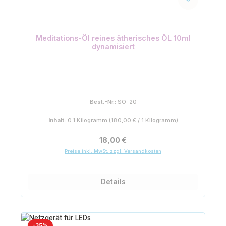
Meditations-Öl reines ätherisches ÖL 10ml
dynamisiert
Best.-Nr.:
SO-20
Inhalt:
0.1 Kilogramm
(180,00 € / 1 Kilogramm)
Regulärer Preis:
18,00 €
Preise inkl. MwSt. zzgl. Versandkosten
Details
Rabatt
-35%