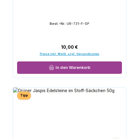
Best.-Nr.:
UR-731-F-SP
Regulärer Preis:
10,00 €
Preise inkl. MwSt. zzgl. Versandkosten
In den Warenkorb
Tipp