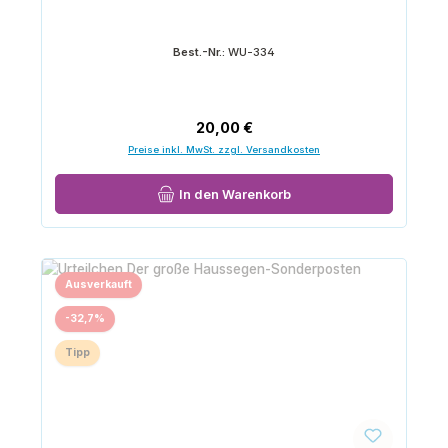
Best.-Nr.:
WU-334
Regulärer Preis:
20,00 €
Preise inkl. MwSt. zzgl. Versandkosten
In den Warenkorb
Ausverkauft
Rabatt
-32,7%
Tipp