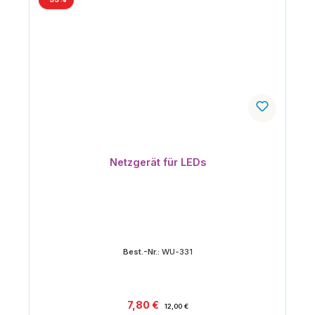
Netzgerät für LEDs
Best.-Nr.:
WU-331
Verkaufspreis:
Regulärer Preis:
7,80 €
12,00 €