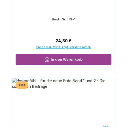
Best.-Nr.:
HG-1
Regulärer Preis:
24,30 €
Preise inkl. MwSt. zzgl. Versandkosten
In den Warenkorb
Tipp