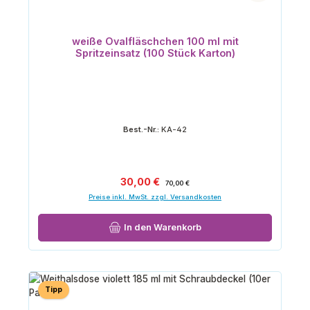
weiße Ovalfläschchen 100 ml mit
Spritzeinsatz (100 Stück Karton)
Best.-Nr.:
KA-42
Verkaufspreis:
Regulärer Preis:
30,00 €
70,00 €
Preise inkl. MwSt. zzgl. Versandkosten
In den Warenkorb
Tipp