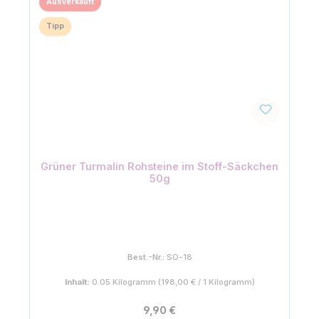
Ausverkauft
Tipp
Grüner Turmalin Rohsteine im Stoff-Säckchen
50g
Best.-Nr.:
SO-18
Inhalt:
0.05 Kilogramm
(198,00 € / 1 Kilogramm)
Regulärer Preis:
9,90 €