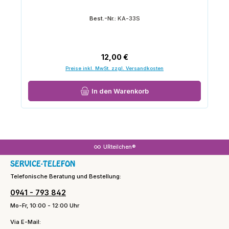
Best.-Nr.:
KA-33S
Regulärer Preis:
12,00 €
Preise inkl. MwSt. zzgl. Versandkosten
In den Warenkorb
URteilchen®
SERVICE-TELEFON
Telefonische Beratung und Bestellung:
0941 - 793 842
Mo-Fr, 10:00 - 12:00 Uhr
Via E-Mail: