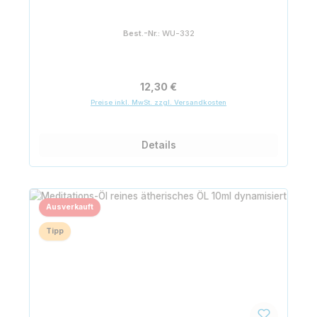
Best.-Nr.:
WU-332
Regulärer Preis:
12,30 €
Preise inkl. MwSt. zzgl. Versandkosten
Details
Ausverkauft
Tipp