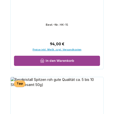
Best.-Nr.:
HK-15
Regulärer Preis:
94,00 €
Preise inkl. MwSt. zzgl. Versandkosten
In den Warenkorb
Tipp