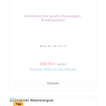
Urteilchen Der große Haussegen-
Sonderposten
Best.-Nr.:
UR-270-S
Verkaufspreis:
Regulärer Preis:
248,00 €
369,00 €
Preise inkl. MwSt. zzgl. Versandkosten
Details
Tipp