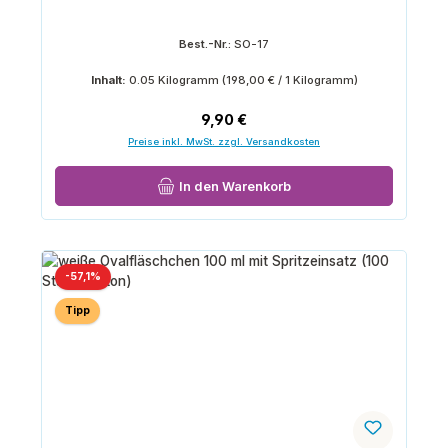
Best.-Nr.:
SO-17
Inhalt:
0.05 Kilogramm
(198,00 € / 1 Kilogramm)
Regulärer Preis:
9,90 €
Preise inkl. MwSt. zzgl. Versandkosten
In den Warenkorb
Rabatt
-57,1%
Tipp