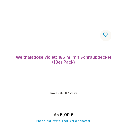
Weithalsdose violett 185 ml mit Schraubdeckel
(10er Pack)
Best.-Nr.:
KA-32S
Regulärer Preis:
Ab
5,00 €
Preise inkl. MwSt. zzgl. Versandkosten