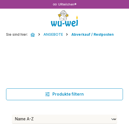
URteilchen®
Zum Hauptinhalt springen
Sie sind hier:
ANGEBOTE
Abverkauf / Restposten
Produkte filtern