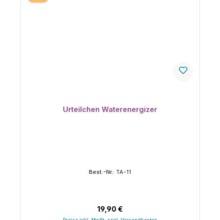
Urteilchen Waterenergizer
Best.-Nr.:
TA-11
Regulärer Preis:
19,90 €
Preise inkl. MwSt. zzgl. Versandkosten