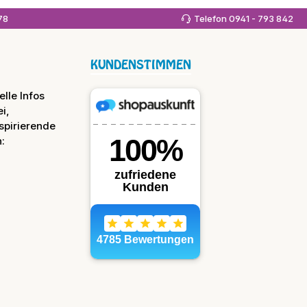
978
Telefon 0941 - 793 842
KUNDENSTIMMEN
lle Infos
i,
spirierende
: