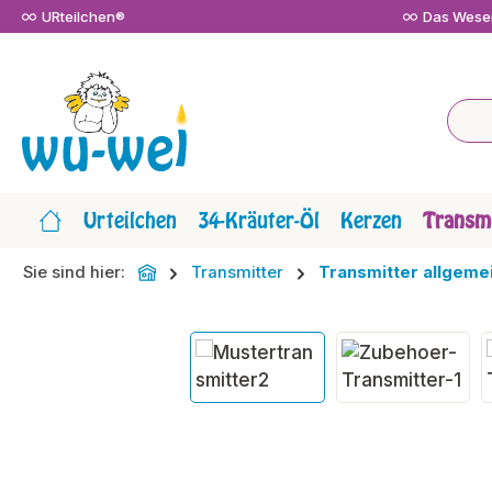
URteilchen®
Das Wesen
m Hauptinhalt springen
Zur Suche springen
Zur Hauptnavigation springen
Urteilchen
34-Kräuter-Öl
Kerzen
Transmi
Sie sind hier:
Transmitter
Transmitter allgeme
Bildergalerie überspringen