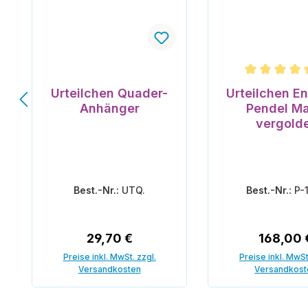
Durchschnittli
Urteilchen Quader-
Urteilchen En
Anhänger
Pendel Ma
vergold
Best.-Nr.:
UTQ.
Best.-Nr.:
P-
Regulärer Preis:
Reguläre
29,70 €
168,00 
Preise inkl. MwSt. zzgl.
Preise inkl. MwSt
Versandkosten
Versandkost
In den Warenkorb
In den War