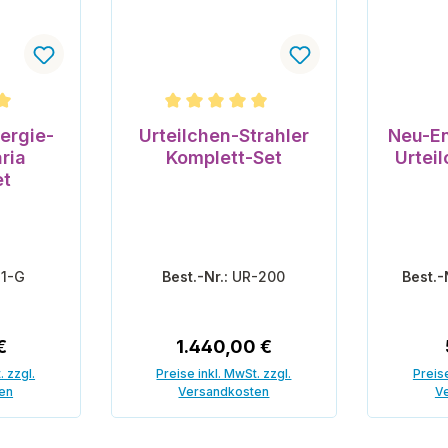
che Bewertung von 5 von 5 Sternen
Durchschnittliche Bewertung von 5 vo
ergie-
Urteilchen-Strahler
Neu-En
ria
Komplett-Set
Urtei
et
11-G
Best.-Nr.:
UR-200
Best.-
r Preis:
Regulärer Preis:
€
1.440,00 €
. zzgl.
Preise inkl. MwSt. zzgl.
Preise
en
Versandkosten
V
enkorb
In den Warenkorb
In