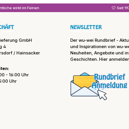
tliche wirkt im Feinen
Seit 1
CHÄFT
NEWSLETTER
lieferung GmbH
Der wu-wei Rundbrief - Aktue
g 4
und Inspirationen von wu-we
rsdorf / Hainsacker
Neuheiten, Angebote und in
Geschichten. Hier anmelden
ten:
00 - 16:00 Uhr
15:00 Uhr