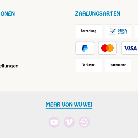
IONEN
ZAHLUNGSARTEN
Barzahlung / Versandkosten
Lastschrift
R
PayPal
Kredit- oder Debit
ellungen
Vorkasse
Nachnahme
MEHR VON WU-WEI
YouTube
Vimeo
Website