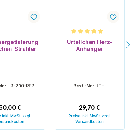
n 5 Sternen
Durchschnittliche Bewertung v
ergetisierung
Urteilchen Herz-
lchen-Strahler
Anhänger
Nr.:
UR-200-REP
Best.-Nr.:
UTH.
Regulärer Preis:
Regulärer Preis:
50,00 €
29,70 €
 inkl. MwSt. zzgl.
Preise inkl. MwSt. zzgl.
ersandkosten
Versandkosten
 den Warenkorb
In den Warenkorb