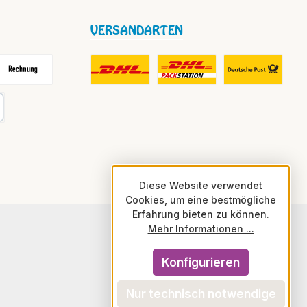
VERSANDARTEN
frei
echnung
DHL Fair Play Porto für Paket
DHL Paket in Europa Nicht-EU
DHL Nachnahme
karte
Diese Website verwendet
Cookies, um eine bestmögliche
Erfahrung bieten zu können.
Mehr Informationen ...
Konfigurieren
Nur technisch notwendige