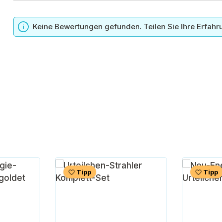
n
Keine Bewertungen gefunden. Teilen Sie Ihre Erfahr
Tipp
Tipp