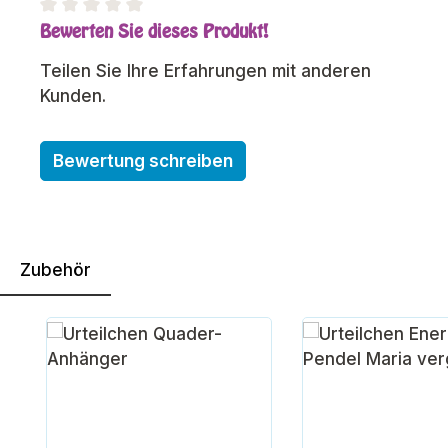
Bewerten Sie dieses Produkt!
Durchschnittliche Bewertung von 0 von 5 Sterne
Teilen Sie Ihre Erfahrungen mit anderen
Kunden.
Bewertung schreiben
Zubehör
Produktgalerie überspringen