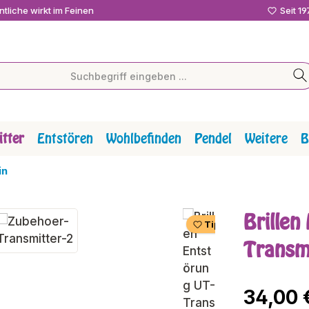
tliche wirkt im Feinen
Seit 1
tter
Entstören
Wohlbefinden
Pendel
Weitere
B
in
Brillen
Tipp
Transm
Regulärer P
34,00 