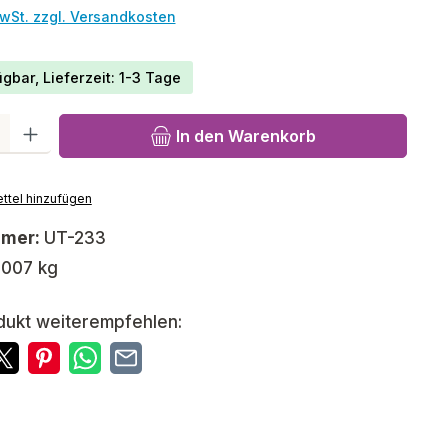
MwSt. zzgl. Versandkosten
gbar, Lieferzeit: 1-3 Tage
l: Gib den gewünschten Wert ein oder benutze die Schaltfläch
In den Warenkorb
ttel hinzufügen
mmer:
UT-233
,007 kg
dukt weiterempfehlen: