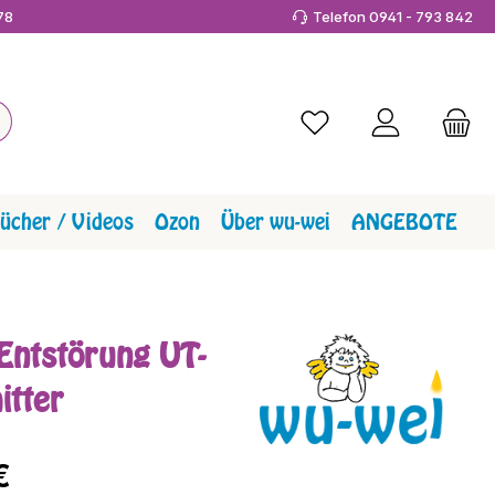
978
Telefon 0941 - 793 842
Du hast 0 Produkte a
ücher / Videos
Ozon
Über wu-wei
ANGEBOTE
 Entstörung UT-
itter
reis:
€