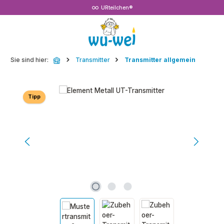
URteilchen®
Zum Hauptinhalt springen
Sie sind hier:
Transmitter
Transmitter allgemein
Bildergalerie überspringen
Tipp