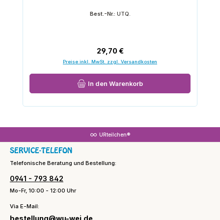
Best.-Nr.:
UTQ.
Regulärer Preis:
29,70 €
Preise inkl. MwSt. zzgl. Versandkosten
In den Warenkorb
URteilchen®
SERVICE-TELEFON
Telefonische Beratung und Bestellung:
0941 - 793 842
Mo-Fr, 10:00 - 12:00 Uhr
Via E-Mail:
bestellung@wu-wei.de