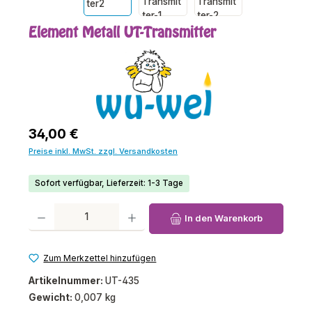
Element Metall UT-Transmitter
Regulärer Preis:
34,00 €
Preise inkl. MwSt. zzgl. Versandkosten
Sofort verfügbar, Lieferzeit: 1-3 Tage
Produkt Anzahl: Gib den gewünschten Wert ein oder benutze die Schaltfl
In den Warenkorb
Zum Merkzettel hinzufügen
Artikelnummer:
UT-435
Gewicht:
0,007 kg