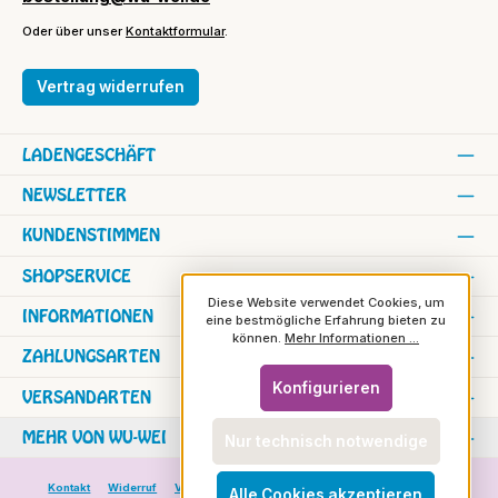
Oder über unser
Kontaktformular
.
Vertrag widerrufen
LADENGESCHÄFT
NEWSLETTER
KUNDENSTIMMEN
SHOPSERVICE
Diese Website verwendet Cookies, um
INFORMATIONEN
eine bestmögliche Erfahrung bieten zu
können.
Mehr Informationen ...
ZAHLUNGSARTEN
Konfigurieren
VERSANDARTEN
MEHR VON WU-WEI
Nur technisch notwendige
Kontakt
Widerruf
Versand und Zahlung
Versand in die Schweiz
Alle Cookies akzeptieren