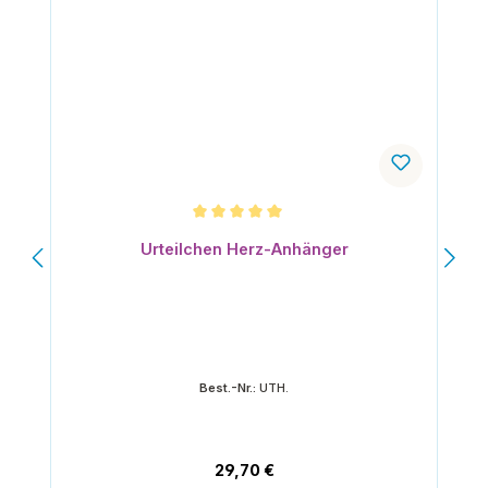
Durchschnittliche Bewertung von 5 von 5 Sternen
Urteilchen Herz-Anhänger
Best.-Nr.:
UTH.
Regulärer Preis:
29,70 €