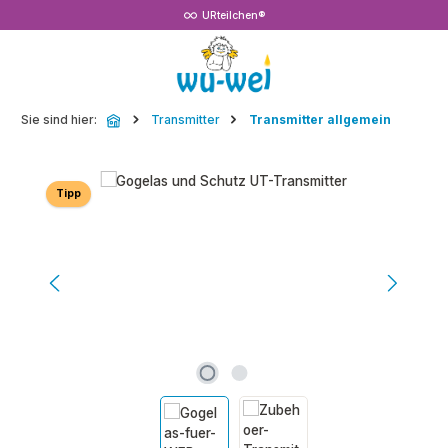
URteilchen®
Zum Hauptinhalt springen
Sie sind hier:
Transmitter
Transmitter allgemein
Bildergalerie überspringen
Tipp