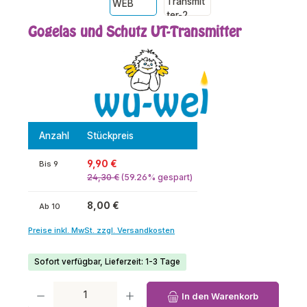
Gogelas und Schutz UT-Transmitter
Anzahl
Stückpreis
9,90 €
Bis
9
24,30 €
(59.26% gespart)
8,00 €
Ab
10
Preise inkl. MwSt. zzgl. Versandkosten
Sofort verfügbar, Lieferzeit: 1-3 Tage
Produkt Anzahl: Gib den gewünschten Wert ein oder benutze die Schaltfl
In den Warenkorb