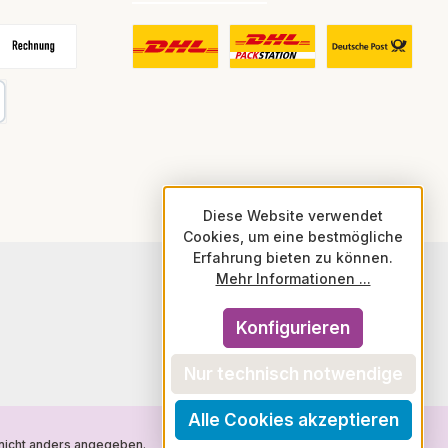
frei
echnung
DHL Fair Play Porto für Paket
DHL Paket in Europa Nicht-EU
DHL Nachnahme
karte
Diese Website verwendet
Cookies, um eine bestmögliche
Erfahrung bieten zu können.
Mehr Informationen ...
Konfigurieren
Nur technisch notwendige
Alle Cookies akzeptieren
icht anders angegeben.