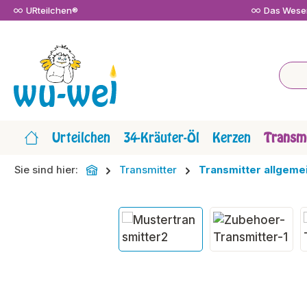
URteilchen®
Das Wesen
m Hauptinhalt springen
Zur Suche springen
Zur Hauptnavigation springen
Urteilchen
34-Kräuter-Öl
Kerzen
Transmi
Sie sind hier:
Transmitter
Transmitter allgeme
Bildergalerie überspringen