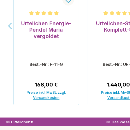
Durchschnittliche Bewertung von 5 von 5 Ster
Durchschnittli
Urteilchen Energie-
Urteilchen-St
Pendel Maria
Komplett-
vergoldet
Best.-Nr.:
P-11-G
Best.-Nr.:
UR
Regulärer Preis:
Regulärer
168,00 €
1.440,00
Preise inkl. MwSt. zzgl.
Preise inkl. MwSt
Versandkosten
Versandkost
In den Warenkorb
In den War
URteilchen®
Das Wesen