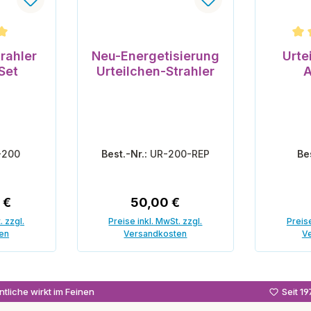
nen
che Bewertung von 5 von 5 Sternen
Durchsc
rahler
Neu-Energetisierung
Urte
Set
Urteilchen-Strahler
A
-200
Best.-Nr.:
UR-200-REP
Be
 Preis:
Regulärer Preis:
 €
50,00 €
. zzgl.
Preise inkl. MwSt. zzgl.
Preise
en
Versandkosten
V
enkorb
In den Warenkorb
In
tliche wirkt im Feinen
Seit 1