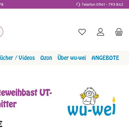
978
Telefon 0941 - 793 842
Du hast 0 Produkte a
ücher / Videos
Ozon
Über wu-wei
ANGEBOTE
geweihbast UT-
itter
reis:
€