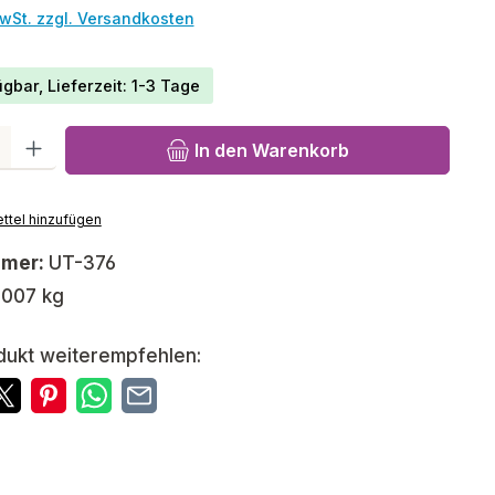
MwSt. zzgl. Versandkosten
gbar, Lieferzeit: 1-3 Tage
l: Gib den gewünschten Wert ein oder benutze die Schaltfläch
In den Warenkorb
ttel hinzufügen
mmer:
UT-376
,007 kg
dukt weiterempfehlen: