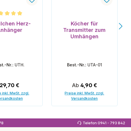
hnittliche Bewertung von 5 von 5 Sternen
ilchen Herz-
Köcher für
nhänger
Transmitter zum
Umhängen
st.-Nr.:
UTH.
Best.-Nr.:
UTA-01
Regulärer Preis:
Regulärer Preis:
29,70 €
Ab
4,90 €
 inkl. MwSt. zzgl.
Preise inkl. MwSt. zzgl.
ersandkosten
Versandkosten
 den Warenkorb
978
Telefon 0941 - 793 842