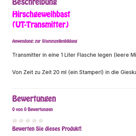
Beschreibung
Hirschgeweihbast
(UT-Transmitter)
Anwendung: zur Stammzellenbildung
Transmitter in eine 1 Liter Flasche legen (leere M
Von Zeit zu Zeit 20 ml (ein Stamperl) in die Gie
Bewertungen
0 von 0 Bewertungen
Bewerten Sie dieses Produkt!
Durchschnittliche Bewertung von 0 von 5 Sterne