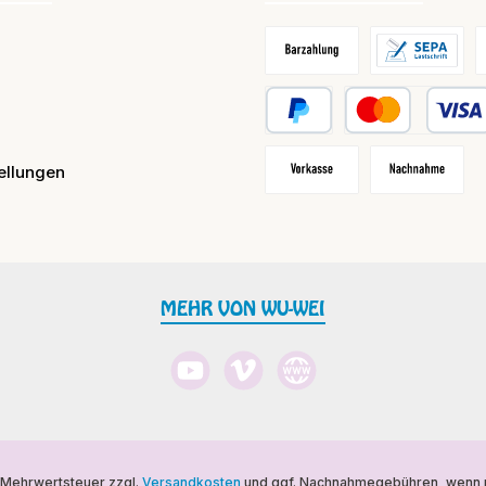
Barzahlung / Versandkosten
Lastschrift
R
PayPal
Kredit- oder Debit
ellungen
Vorkasse
Nachnahme
MEHR VON WU-WEI
YouTube
Vimeo
Website
l. Mehrwertsteuer zzgl.
Versandkosten
und ggf. Nachnahmegebühren, wenn n