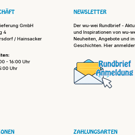
CHÄFT
NEWSLETTER
lieferung GmbH
Der wu-wei Rundbrief - Aktue
g 4
und Inspirationen von wu-we
rsdorf / Hainsacker
Neuheiten, Angebote und in
Geschichten. Hier anmelden
ten:
00 - 16:00 Uhr
15:00 Uhr
IONEN
ZAHLUNGSARTEN