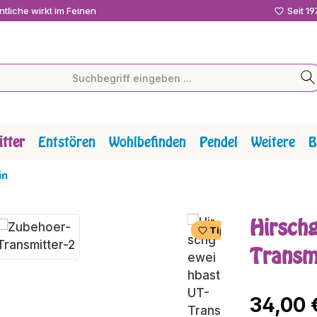
tliche wirkt im Feinen
Seit 1
tter
Entstören
Wohlbefinden
Pendel
Weitere
B
in
Hirsch
Tipp
Transm
Regulärer P
34,00 