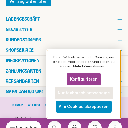
Vertrag widerrufen
LADENGESCHÄFT
NEWSLETTER
KUNDENSTIMMEN
SHOPSERVICE
Diese Website verwendet Cookies, um
INFORMATIONEN
eine bestmögliche Erfahrung bieten zu
können.
Mehr Informationen ...
ZAHLUNGSARTEN
Konfigurieren
VERSANDARTEN
MEHR VON WU-WEI
Nur technisch notwendige
Kontakt
Widerruf
Versand und Zahlung
Versand in die Schweiz
Alle Cookies akzeptieren
Rundbrief
Alle Preise inkl. gesetzl. Mehrwertsteuer zzgl.
Versandkosten
und ggf.
Nachnahmegebühren, wenn nicht anders angegeben.
© 2026 wu-wei - Das Wesentliche wirkt im Feinen - Alle Rechte vorbehalten.
Du hast 0 Prod
Navigation