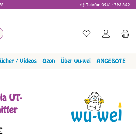
978
Telefon 0941 - 793 842
Du hast 0 Produkte a
ücher / Videos
Ozon
Über wu-wei
ANGEBOTE
ia UT-
itter
reis:
€