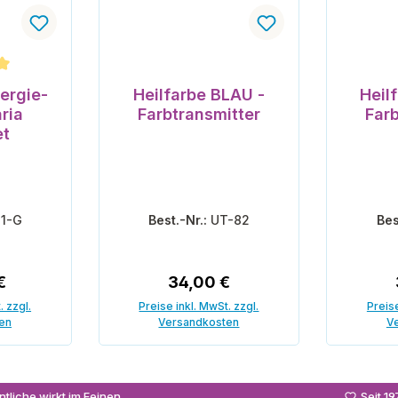
che Bewertung von 5 von 5 Sternen
ergie-
Heilfarbe BLAU -
Heil
ria
Farbtransmitter
Far
et
11-G
Best.-Nr.:
UT-82
Bes
r Preis:
Regulärer Preis:
€
34,00 €
. zzgl.
Preise inkl. MwSt. zzgl.
Preise
en
Versandkosten
V
enkorb
In den Warenkorb
In
tliche wirkt im Feinen
Seit 1