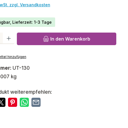
MwSt. zzgl. Versandkosten
gbar, Lieferzeit: 1-3 Tage
l: Gib den gewünschten Wert ein oder benutze die Schaltfläch
In den Warenkorb
ttel hinzufügen
mmer:
UT-130
,007 kg
dukt weiterempfehlen: