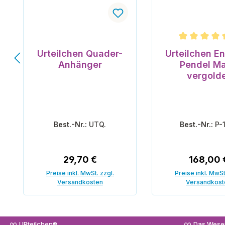
Durchschnittli
Urteilchen Quader-
Urteilchen En
Anhänger
Pendel Ma
vergold
Best.-Nr.:
UTQ.
Best.-Nr.:
P-
Regulärer Preis:
Reguläre
29,70 €
168,00 
Preise inkl. MwSt. zzgl.
Preise inkl. MwSt
Versandkosten
Versandkost
In den Warenkorb
In den War
URteilchen®
Das Wesen