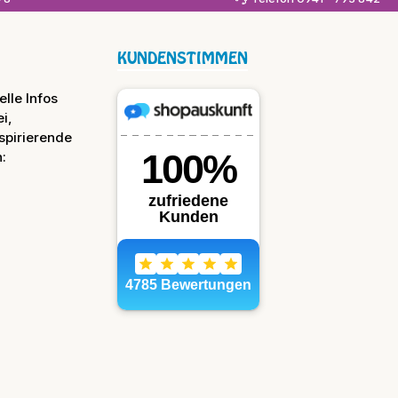
KUNDENSTIMMEN
lle Infos
i,
spirierende
: