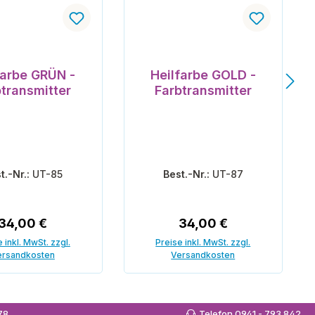
farbe GRÜN -
Heilfarbe GOLD -
btransmitter
Farbtransmitter
t.-Nr.:
UT-85
Best.-Nr.:
UT-87
Regulärer Preis:
Regulärer Preis:
34,00 €
34,00 €
 inkl. MwSt. zzgl.
Preise inkl. MwSt. zzgl.
ersandkosten
Versandkosten
 den Warenkorb
In den Warenkorb
978
Telefon 0941 - 793 842