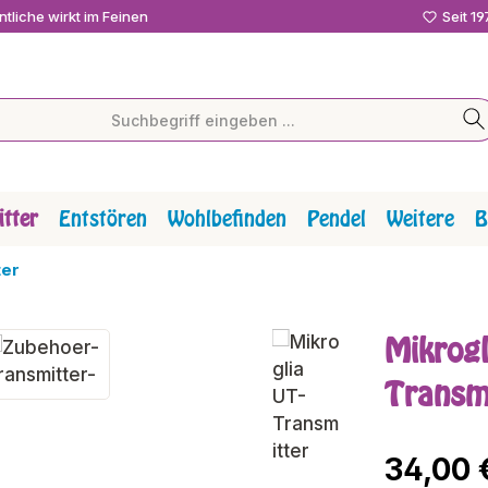
tliche wirkt im Feinen
Seit 1
tter
Entstören
Wohlbefinden
Pendel
Weitere
B
ter
Mikrogl
Transm
Regulärer P
34,00 