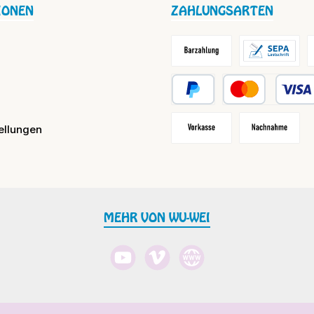
IONEN
ZAHLUNGSARTEN
Barzahlung / Versandkosten
Lastschrift
R
PayPal
Kredit- oder Debit
ellungen
Vorkasse
Nachnahme
MEHR VON WU-WEI
YouTube
Vimeo
Website