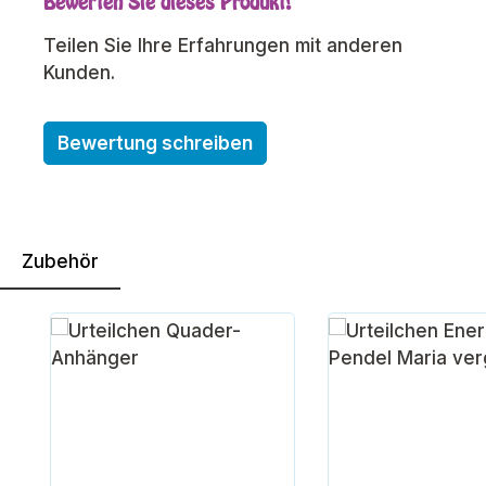
Bewerten Sie dieses Produkt!
Durchschnittliche Bewertung von 0 von 5 Sterne
Teilen Sie Ihre Erfahrungen mit anderen
Kunden.
Bewertung schreiben
Zubehör
Produktgalerie überspringen