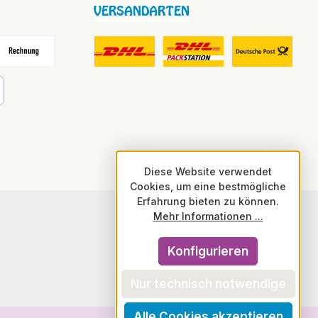
VERSANDARTEN
frei
echnung
DHL Fair Play Porto für Paket
DHL Paket in Europa Nicht-EU
DHL Nachnahme
karte
Diese Website verwendet
Cookies, um eine bestmögliche
Erfahrung bieten zu können.
Mehr Informationen ...
Konfigurieren
Nur technisch notwendige
Alle Cookies akzeptieren