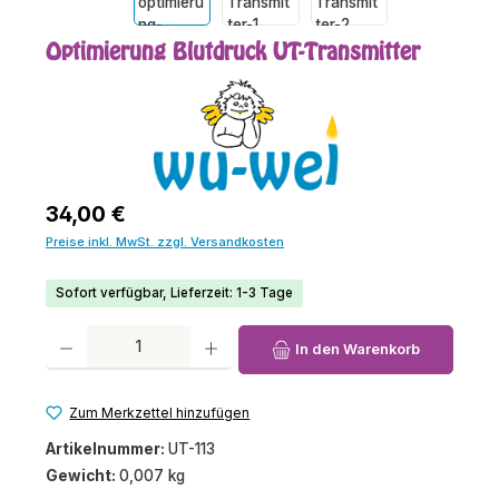
Optimierung Blutdruck UT-Transmitter
Regulärer Preis:
34,00 €
Preise inkl. MwSt. zzgl. Versandkosten
Sofort verfügbar, Lieferzeit: 1-3 Tage
Produkt Anzahl: Gib den gewünschten Wert ein oder benutze die Schaltfl
In den Warenkorb
Zum Merkzettel hinzufügen
Artikelnummer:
UT-113
Gewicht:
0,007 kg