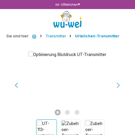
URteilchen®
Zum Hauptinhalt springen
Sie sind hier:
Transmitter
Urteilchen-Transmitter
Bildergalerie überspringen