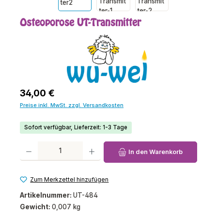
Osteoporose UT-Transmitter
Regulärer Preis:
34,00 €
Preise inkl. MwSt. zzgl. Versandkosten
Sofort verfügbar, Lieferzeit: 1-3 Tage
Produkt Anzahl: Gib den gewünschten Wert ein oder benutze die Schaltfl
In den Warenkorb
Zum Merkzettel hinzufügen
Artikelnummer:
UT-484
Gewicht:
0,007 kg