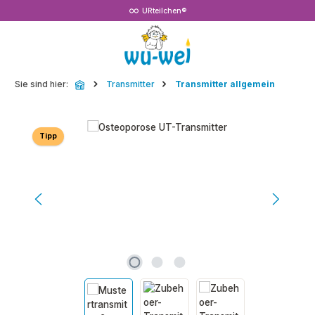
URteilchen®
Zum Hauptinhalt springen
Sie sind hier:
Transmitter
Transmitter allgemein
Bildergalerie überspringen
Tipp