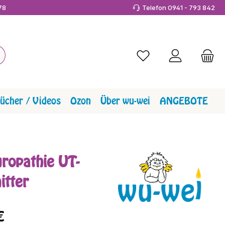
978
Telefon 0941 - 793 842
Du hast 0 Produkte a
ücher / Videos
Ozon
Über wu-wei
ANGEBOTE
ropathie UT-
itter
reis:
€