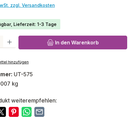
MwSt. zzgl. Versandkosten
gbar, Lieferzeit: 1-3 Tage
l: Gib den gewünschten Wert ein oder benutze die Schaltfläch
In den Warenkorb
ttel hinzufügen
mmer:
UT-575
,007 kg
dukt weiterempfehlen: