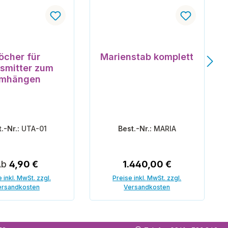
n 5 Sternen
öcher für
Marienstab komplett
smitter zum
mhängen
t.-Nr.:
UTA-01
Best.-Nr.:
MARIA
egulärer Preis:
Regulärer Preis:
Ab
4,90 €
1.440,00 €
 inkl. MwSt. zzgl.
Preise inkl. MwSt. zzgl.
ersandkosten
Versandkosten
In den Warenkorb