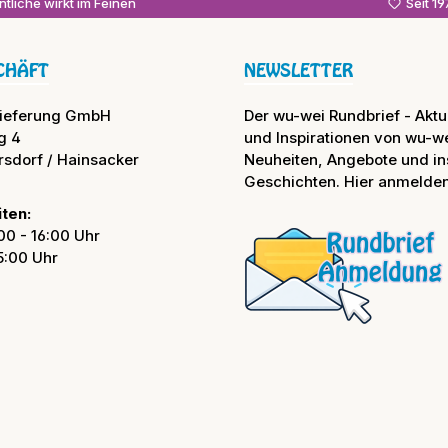
tliche wirkt im Feinen
Seit 1
CHÄFT
NEWSLETTER
lieferung GmbH
Der wu-wei Rundbrief - Aktue
g 4
und Inspirationen von wu-we
rsdorf / Hainsacker
Neuheiten, Angebote und in
Geschichten. Hier anmelden
ten:
00 - 16:00 Uhr
15:00 Uhr