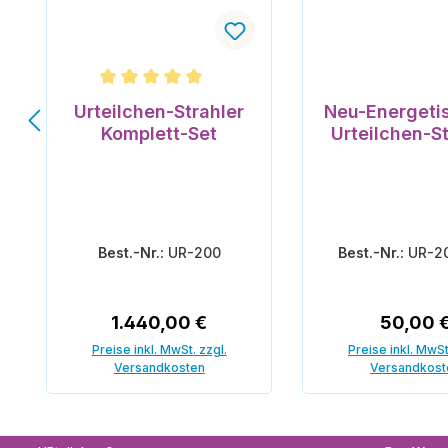
Durchschnittliche Bewertung von 5 von 5 Ster
Urteilchen-Strahler
Neu-Energeti
Komplett-Set
Urteilchen-St
Best.-Nr.:
UR-200
Best.-Nr.:
UR-2
Regulärer Preis:
Reguläre
1.440,00 €
50,00 
Preise inkl. MwSt. zzgl.
Preise inkl. MwSt
Versandkosten
Versandkost
In den Warenkorb
In den War