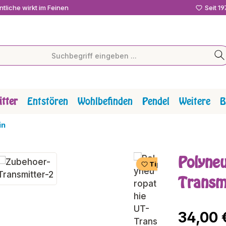
tliche wirkt im Feinen
Seit 1
tter
Entstören
Wohlbefinden
Pendel
Weitere
B
in
Polyneu
Tipp
Transm
Regulärer P
34,00 