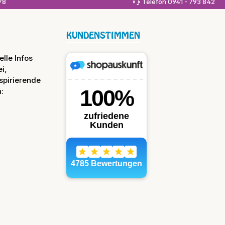
978
Telefon 0941 - 793 842
KUNDENSTIMMEN
lle Infos
i,
spirierende
: