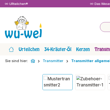
URteilchen®
Das Wesen
m Hauptinhalt springen
Zur Suche springen
Zur Hauptnavigation springen
Urteilchen
34-Kräuter-Öl
Kerzen
Transmi
Sie sind hier:
Transmitter
Transmitter allgeme
Bildergalerie überspringen