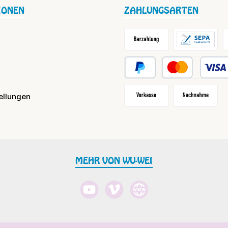
IONEN
ZAHLUNGSARTEN
Barzahlung / Versandkosten
Lastschrift
R
PayPal
Kredit- oder Debit
ellungen
Vorkasse
Nachnahme
MEHR VON WU-WEI
YouTube
Vimeo
Website