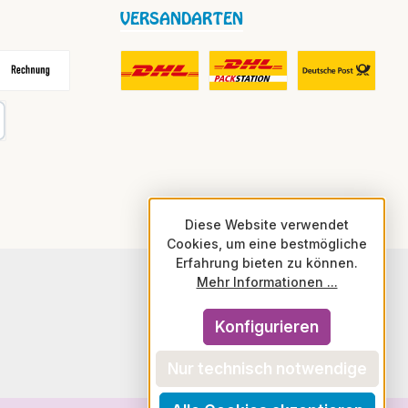
VERSANDARTEN
frei
echnung
DHL Fair Play Porto für Paket
DHL Paket in Europa Nicht-EU
DHL Nachnahme
karte
Diese Website verwendet
Cookies, um eine bestmögliche
Erfahrung bieten zu können.
Mehr Informationen ...
Konfigurieren
Nur technisch notwendige