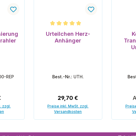
nen
Durchschnittliche Bewertung von 5 vo
sierung
Urteilchen Herz-
K
rahler
Anhänger
Tran
U
00-REP
Best.-Nr.:
UTH.
Bes
r Preis:
Regulärer Preis:
R
€
29,70 €
. zzgl.
Preise inkl. MwSt. zzgl.
Preise
en
Versandkosten
V
enkorb
In den Warenkorb