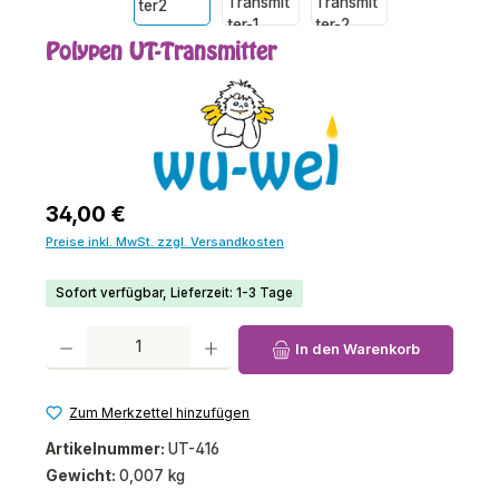
Polypen UT-Transmitter
Regulärer Preis:
34,00 €
Preise inkl. MwSt. zzgl. Versandkosten
Sofort verfügbar, Lieferzeit: 1-3 Tage
Produkt Anzahl: Gib den gewünschten Wert ein oder benutze die Schaltfl
In den Warenkorb
Zum Merkzettel hinzufügen
Artikelnummer:
UT-416
Gewicht:
0,007 kg