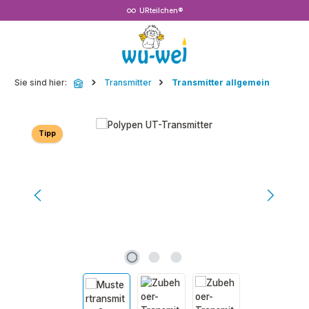
URteilchen®
Zum Hauptinhalt springen
Sie sind hier:
Transmitter
Transmitter allgemein
Bildergalerie überspringen
Tipp