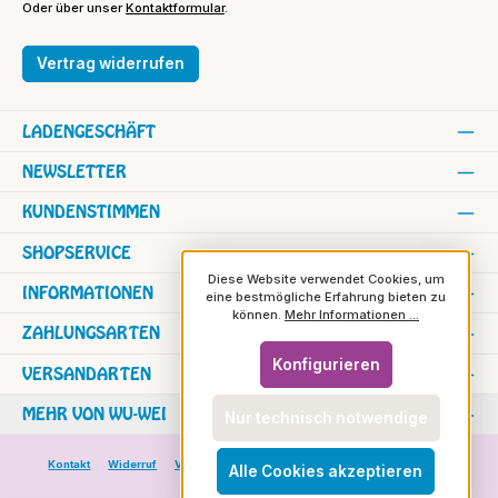
Oder über unser
Kontaktformular
.
Vertrag widerrufen
LADENGESCHÄFT
NEWSLETTER
KUNDENSTIMMEN
SHOPSERVICE
Diese Website verwendet Cookies, um
INFORMATIONEN
eine bestmögliche Erfahrung bieten zu
können.
Mehr Informationen ...
ZAHLUNGSARTEN
Konfigurieren
VERSANDARTEN
MEHR VON WU-WEI
Nur technisch notwendige
Kontakt
Widerruf
Versand und Zahlung
Versand in die Schweiz
Alle Cookies akzeptieren
Rundbrief