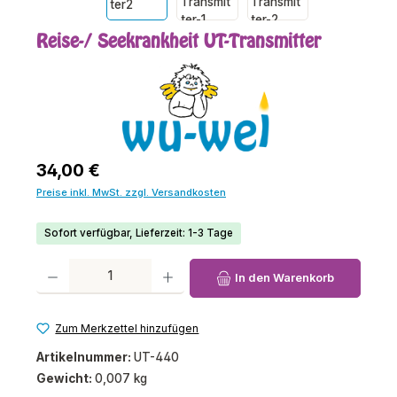
Reise-/ Seekrankheit UT-Transmitter
Regulärer Preis:
34,00 €
Preise inkl. MwSt. zzgl. Versandkosten
Sofort verfügbar, Lieferzeit: 1-3 Tage
Produkt Anzahl: Gib den gewünschten Wert ein oder benutze die Schaltfl
In den Warenkorb
Zum Merkzettel hinzufügen
Artikelnummer:
UT-440
Gewicht:
0,007 kg