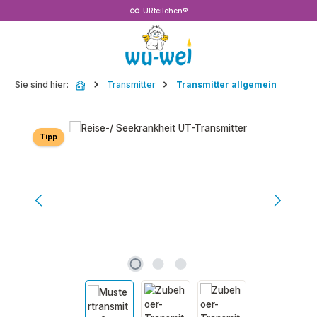
URteilchen®
Zum Hauptinhalt springen
Sie sind hier:
Transmitter
Transmitter allgemein
Bildergalerie überspringen
Tipp