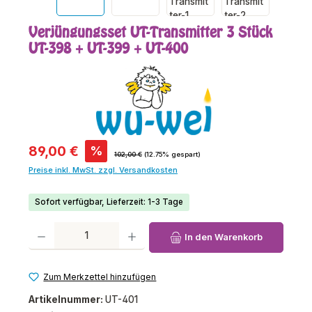
Verjüngungsset UT-Transmitter 3 Stück
UT-398 + UT-399 + UT-400
Verkaufspreis:
89,00 €
%
Regulärer Preis:
102,00 €
(12.75% gespart)
Preise inkl. MwSt. zzgl. Versandkosten
Sofort verfügbar, Lieferzeit: 1-3 Tage
Produkt Anzahl: Gib den gewünschten Wert ein oder benutze die Schaltfl
In den Warenkorb
Zum Merkzettel hinzufügen
Artikelnummer:
UT-401