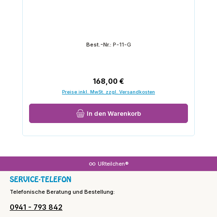
Best.-Nr.:
P-11-G
Regulärer Preis:
168,00 €
Preise inkl. MwSt. zzgl. Versandkosten
In den Warenkorb
URteilchen®
SERVICE-TELEFON
Telefonische Beratung und Bestellung:
0941 - 793 842