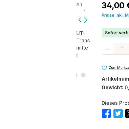
Regulärer P
34,00 
Preise inkl. 
Sofort verfü
Produkt Anzah
Zum Merkze
Artikelnu
Gewicht:
0
Dieses Pro