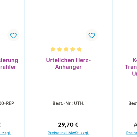
nen
Durchschnittliche Bewertung von 5 vo
sierung
Urteilchen Herz-
K
rahler
Anhänger
Tran
U
00-REP
Best.-Nr.:
UTH.
Bes
r Preis:
Regulärer Preis:
R
€
29,70 €
. zzgl.
Preise inkl. MwSt. zzgl.
Preise