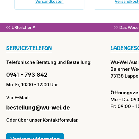
Versandkosten
Versandkost
In den Warenkorb
In den War
URteilchen®
Das Wesen
SERVICE-TELEFON
LADENGES
Wu-Wei Aus
Telefonische Beratung und Bestellung:
Baierner We
0941 - 793 842
93138 Lappe
Mo-Fr, 10:00 - 12:00 Uhr
Öffnungszei
Via E-Mail:
Mo - Do: 09:
Fr: 09:00 - 
bestellung@wu-wei.de
Oder über unser
Kontaktformular
.