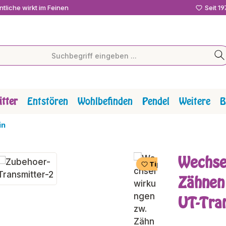
tliche wirkt im Feinen
Seit 1
tter
Entstören
Wohlbefinden
Pendel
Weitere
B
in
Wechse
Tipp
Zähnen
UT-Tra