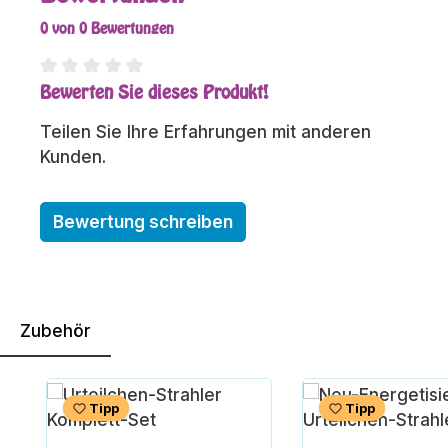
0 von 0 Bewertungen
Bewerten Sie dieses Produkt!
Durchschnittliche Bewertung von 0 von 5 Sterne
Teilen Sie Ihre Erfahrungen mit anderen
Kunden.
Bewertung schreiben
Zubehör
Produktgalerie überspringen
Tipp
Tipp