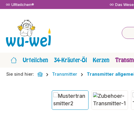
URteilchen®
Das Wesen
m Hauptinhalt springen
Zur Suche springen
Zur Hauptnavigation springen
Urteilchen
34-Kräuter-Öl
Kerzen
Transmi
Sie sind hier:
Transmitter
Transmitter allgeme
Bildergalerie überspringen