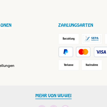
IONEN
ZAHLUNGSARTEN
Barzahlung / Versandkosten
Lastschrift
R
PayPal
Kredit- oder Debit
ellungen
Vorkasse
Nachnahme
MEHR VON WU-WEI