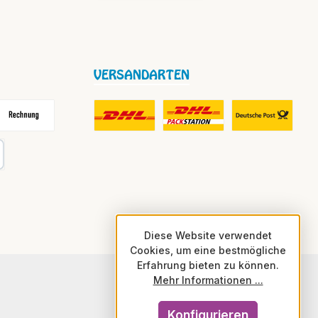
VERSANDARTEN
frei
echnung
DHL Fair Play Porto für Paket
DHL Paket in Europa Nicht-EU
DHL Nachnahme
karte
Diese Website verwendet
Cookies, um eine bestmögliche
Erfahrung bieten zu können.
Mehr Informationen ...
Konfigurieren