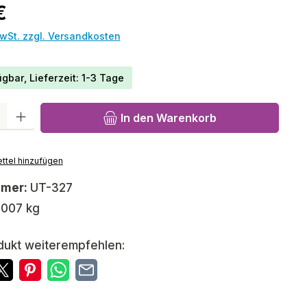
reis:
€
MwSt. zzgl. Versandkosten
gbar, Lieferzeit: 1-3 Tage
l: Gib den gewünschten Wert ein oder benutze die Schaltfläch
In den Warenkorb
ttel hinzufügen
mmer:
UT-327
,007 kg
dukt weiterempfehlen: