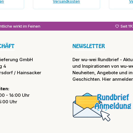
en
Versandkosten
V
enkorb
In den Warenkorb
tliche wirkt im Feinen
Seit 1
CHÄFT
NEWSLETTER
lieferung GmbH
Der wu-wei Rundbrief - Aktue
g 4
und Inspirationen von wu-we
rsdorf / Hainsacker
Neuheiten, Angebote und in
Geschichten. Hier anmelden
ten:
00 - 16:00 Uhr
15:00 Uhr