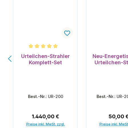
Durchschnittliche Bewertung von 5 von 5 Ster
Urteilchen-Strahler
Neu-Energeti
Komplett-Set
Urteilchen-St
Best.-Nr.:
UR-200
Best.-Nr.:
UR-2
Regulärer Preis:
Reguläre
1.440,00 €
50,00 
Preise inkl. MwSt. zzgl.
Preise inkl. MwSt