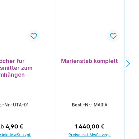
n 5 Sternen
öcher für
Marienstab komplett
smitter zum
mhängen
t.-Nr.:
UTA-01
Best.-Nr.:
MARIA
egulärer Preis:
Regulärer Preis:
Ab
4,90 €
1.440,00 €
 inkl. MwSt. zzgl.
Preise inkl. MwSt. zzgl.