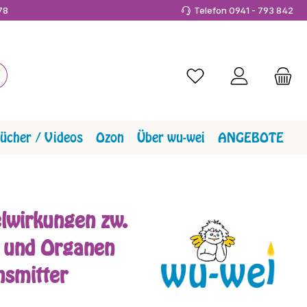
978
Telefon 0941 - 793 842
Du hast 0 Produkte a
ücher / Videos
Ozon
Über wu-wei
ANGEBOTE
lwirkungen zw.
 und Organen
nsmitter