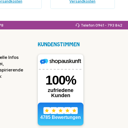
ersandkosten
Versandkosten
In den Warenkorb
978
Telefon 0941 - 793 842
KUNDENSTIMMEN
lle Infos
i,
spirierende
: