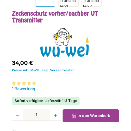
Zeckenschutz vorher/nachher UT
Transmitter
Regulärer Preis:
34,00 €
Preise inkl. MwSt. zzgl. Versandkosten
Durchschnittliche Bewertung von 5 von 5 Sternen
1 Bewertung
Sofort verfügbar, Lieferzeit: 1-3 Tage
Produkt Anzahl: Gib den gewünschten Wert ein oder benutze die Schaltfl
In den Warenkorb