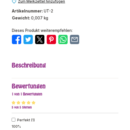
Zum Merkzettel hinzufügen
Artikelnummer:
UT-2
Gewicht:
0,007 kg
Dieses Produkt weiterempfehlen:
Beschreibung
Bewertungen
1 von 1 Bewertungen
5 von 5 Sternen
Durchschnittliche Bewertung von 5 von 5 Sternen
Perfekt (1)
100%