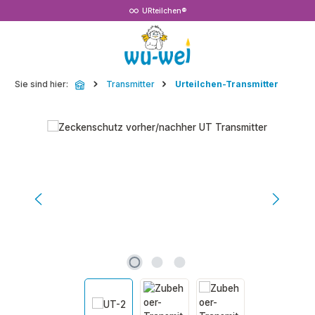
URteilchen®
Zum Hauptinhalt springen
Sie sind hier:
Transmitter
Urteilchen-Transmitter
Bildergalerie überspringen