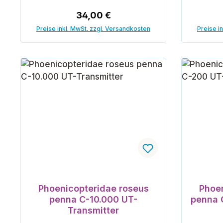
Regulärer Preis:
34,00 €
Preise inkl. MwSt. zzgl. Versandkosten
Preise i
In den Warenkorb
Phoenicopteridae roseus
Phoen
penna C-10.000 UT-
penna 
Transmitter