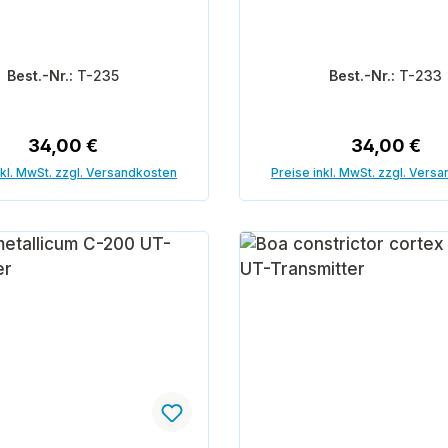
Best.-Nr.:
T-235
Best.-Nr.:
T-233
Regulärer Preis:
Regulärer P
34,00 €
34,00 €
nkl. MwSt. zzgl. Versandkosten
Preise inkl. MwSt. zzgl. Vers
In den Warenkorb
In den Warenk