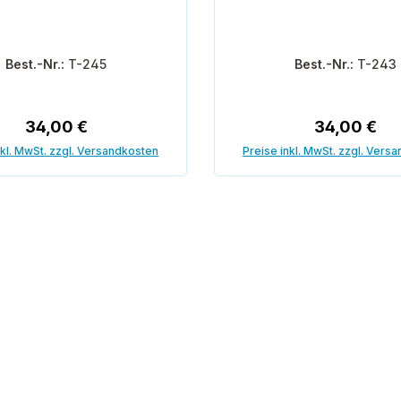
Best.-Nr.:
T-245
Best.-Nr.:
T-243
Regulärer Preis:
Regulärer P
34,00 €
34,00 €
nkl. MwSt. zzgl. Versandkosten
Preise inkl. MwSt. zzgl. Vers
In den Warenkorb
In den Warenk