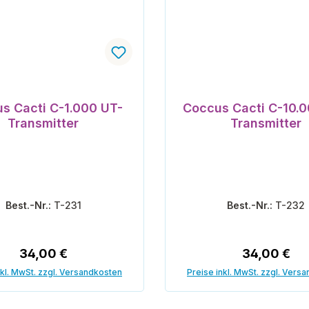
s Cacti C-1.000 UT-
Coccus Cacti C-10.
Transmitter
Transmitter
Best.-Nr.:
T-231
Best.-Nr.:
T-232
Regulärer Preis:
Regulärer P
34,00 €
34,00 €
nkl. MwSt. zzgl. Versandkosten
Preise inkl. MwSt. zzgl. Vers
In den Warenkorb
In den Warenk