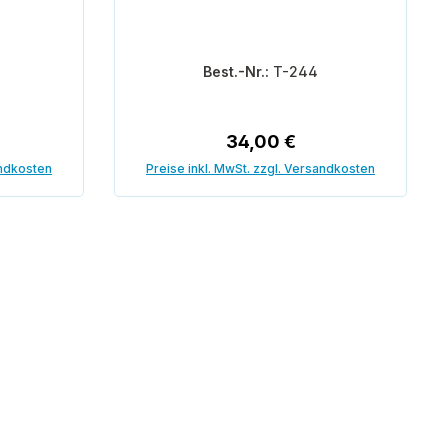
Best.-Nr.:
T-244
reis:
Regulärer Preis:
34,00 €
andkosten
Preise inkl. MwSt. zzgl. Versandkosten
orb
In den Warenkorb