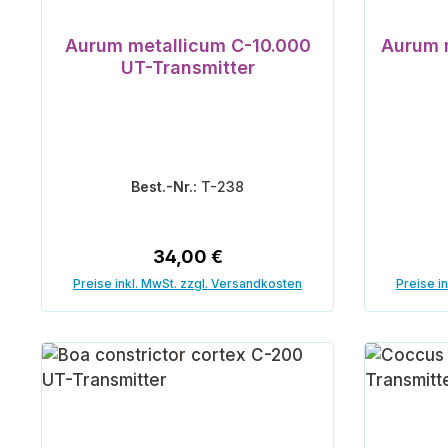
Aurum metallicum C-10.000
Aurum 
UT-Transmitter
Best.-Nr.:
T-238
Regulärer Preis:
34,00 €
Preise inkl. MwSt. zzgl. Versandkosten
Preise i
In den Warenkorb