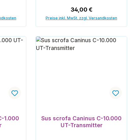
reis:
Regulärer Preis:
34,00 €
andkosten
Preise inkl. MwSt. zzgl. Versandkosten
orb
In den Warenkorb
C-1.000
Sus scrofa Caninus C-10.000
r
UT-Transmitter