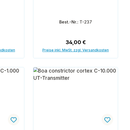
Best.-Nr.:
T-237
reis:
Regulärer Preis:
34,00 €
andkosten
Preise inkl. MwSt. zzgl. Versandkosten
orb
In den Warenkorb