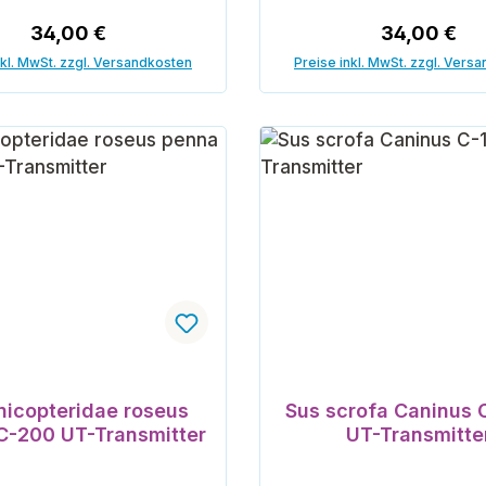
Regulärer Preis:
Regulärer P
34,00 €
34,00 €
nkl. MwSt. zzgl. Versandkosten
Preise inkl. MwSt. zzgl. Vers
In den Warenkorb
In den Warenk
icopteridae roseus
Sus scrofa Caninus 
C-200 UT-Transmitter
UT-Transmitte