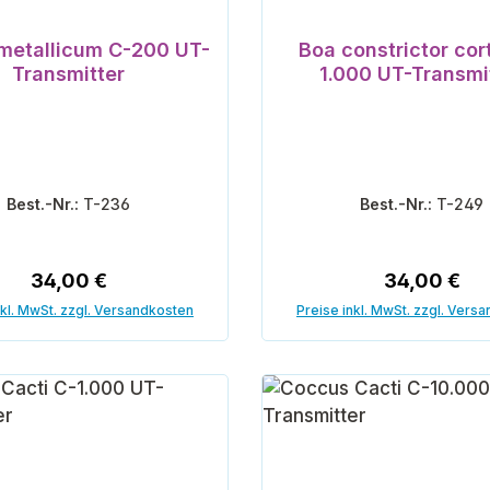
metallicum C-200 UT-
Boa constrictor cor
Transmitter
1.000 UT-Transmi
Best.-Nr.:
T-236
Best.-Nr.:
T-249
Regulärer Preis:
Regulärer P
34,00 €
34,00 €
nkl. MwSt. zzgl. Versandkosten
Preise inkl. MwSt. zzgl. Vers
In den Warenkorb
In den Warenk