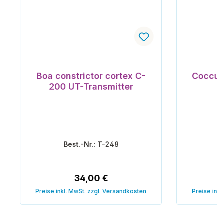
Boa constrictor cortex C-
Coccu
200 UT-Transmitter
Best.-Nr.:
T-248
Regulärer Preis:
34,00 €
Preise inkl. MwSt. zzgl. Versandkosten
Preise i
In den Warenkorb