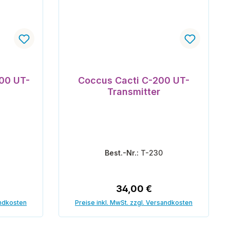
000 UT-
Coccus Cacti C-200 UT-
Transmitter
Best.-Nr.:
T-230
reis:
Regulärer Preis:
34,00 €
andkosten
Preise inkl. MwSt. zzgl. Versandkosten
orb
In den Warenkorb