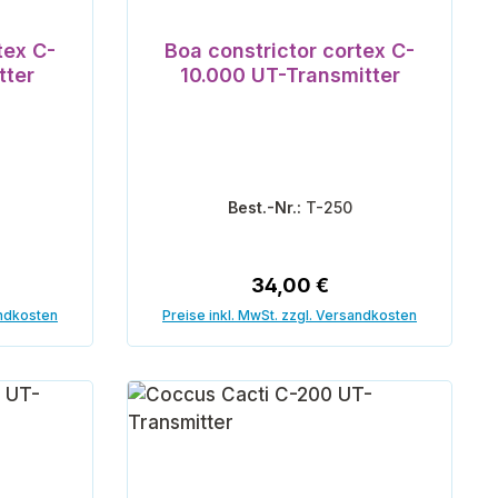
tex C-
Boa constrictor cortex C-
tter
10.000 UT-Transmitter
Best.-Nr.:
T-250
reis:
Regulärer Preis:
34,00 €
andkosten
Preise inkl. MwSt. zzgl. Versandkosten
orb
In den Warenkorb