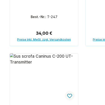
Best.-Nr.:
T-247
Regulärer Preis:
34,00 €
Preise inkl. MwSt. zzgl. Versandkosten
Preise i
In den Warenkorb