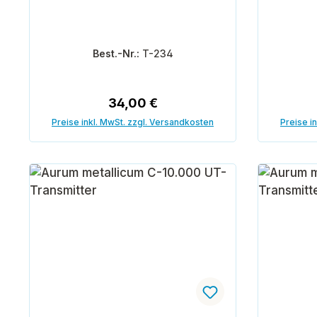
Best.-Nr.:
T-234
Regulärer Preis:
34,00 €
Preise inkl. MwSt. zzgl. Versandkosten
Preise i
In den Warenkorb