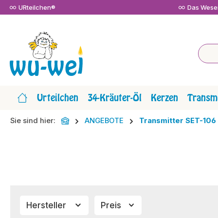
URteilchen®
Das Wesen
m Hauptinhalt springen
Zur Suche springen
Zur Hauptnavigation springen
Urteilchen
34-Kräuter-Öl
Kerzen
Transmi
Sie sind hier:
ANGEBOTE
Transmitter SET-106
Hersteller
Preis