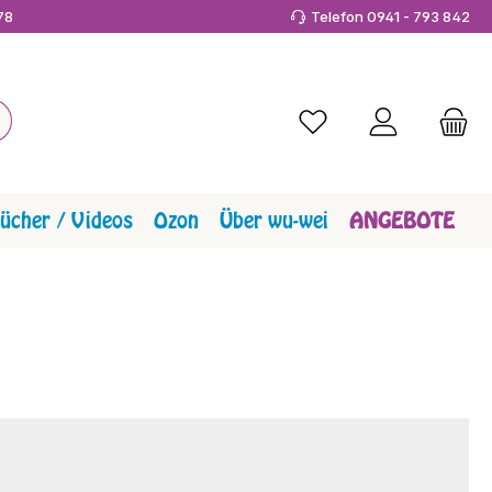
978
Telefon 0941 - 793 842
Du hast 0 Produkte a
ücher / Videos
Ozon
Über wu-wei
ANGEBOTE